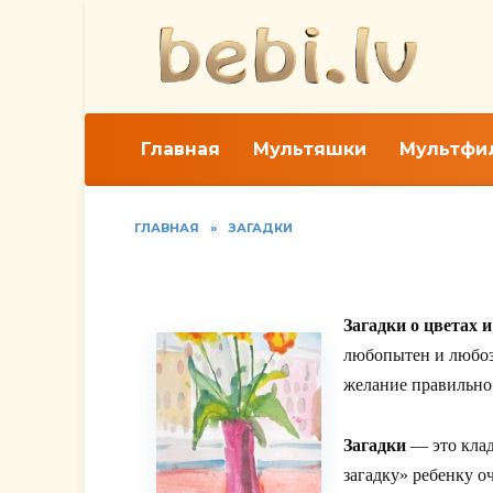
Перейти
к
содержанию
Главная
Мультяшки
Мультфи
ГЛАВНАЯ
»
ЗАГАДКИ
Знакомим ребёнка с 
Загадки о цветах 
любопытен и любоз
желание правильно 
Загадки
— это клад
загадку» ребенку о