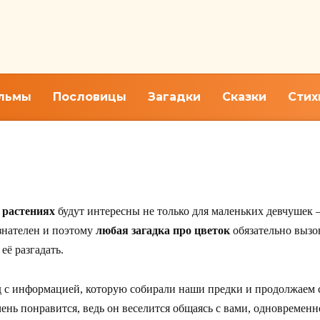
льмы
Пословицы
Загадки
Сказки
Стих
миром цветов. Тематические 
и растениях
будут интересны не только для маленьких девчушек 
нателен и поэтому
любая загадка про цветок
обязательно вызо
её разгадать.
 с информацией, которую собирали наши предки и продолжаем с
чень понравится, ведь он веселится общаясь с вами, одновреме