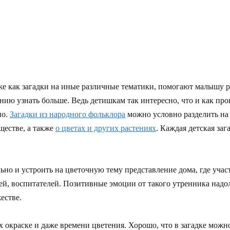
 же как загадки на иные различные тематики, помогают малышу 
ию узнать больше. Ведь детишкам так интересно, что и как про
но.
Загадки из народного фольклора
можно условно разделить на
ществе, а также
о цветах и других растениях
. Каждая детская заг
но и устроить на цветочную тему представление дома, где учас
лей, воспитателей. Позитивные эмоции от такого утренника надол
естве.
их окраске и даже времени цветения. Хорошо, что в загадке мож