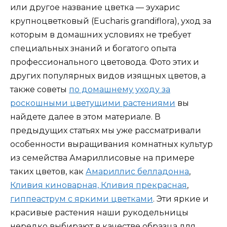
или другое название цветка — эухарис
крупноцветковый (Eucharis grandiflora), уход за
которым в домашних условиях не требует
специальных знаний и богатого опыта
профессионального цветовода. Фото этих и
других популярных видов изящных цветов, а
также советы
по домашнему уходу за
роскошными цветущими растениями
вы
найдете далее в этом материале. В
предыдущих статьях мы уже рассматривали
особенности выращивания комнатных культур
из семейства Амариллисовые на примере
таких цветов, как
Амариллис белладонна
,
Кливия киноварная, Кливия прекрасная
,
гиппеаструм с яркими цветками
. Эти яркие и
красивые растения наши рукодельницы
нередко выбирают в качестве образца для