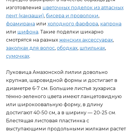
изготовления
цветочных поделок из атласных
лент (канзаши)
,
бисера и проволоки
,
фоамирана
или
холодного фарфора
,
капрона
или
шифона
. Такие поделки шикарно
смотрятся на разных
женских аксессуарах
,
заколках для волос
,
ободках
,
шпильках
,
сумочках
.
Луковица Амазонской лилии довольно
крупная, шаровидной формы и достигает в
диаметре 6-7 см. Большие листья эухариса
тёмно-зеленого цвета имеют ланцетовидную
или широкоовальную форму, в длину
достигают 40-50 см, а в ширину — 20-25 см.
Блестящая листовая пластинка с
выступающими продольными жилками растет