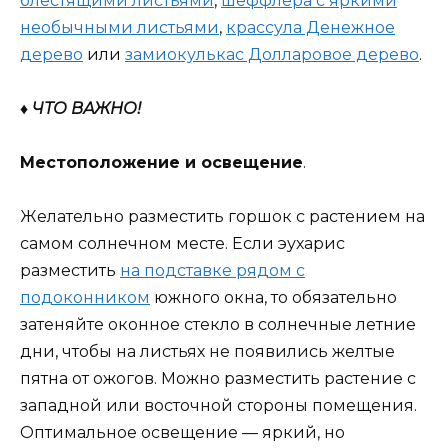
блестящими листьями
,
шеффлера с яркими
необычными листьями
,
крассула Денежное
дерево
или
замиокулькас Долларовое дерево
.
♦ ЧТО ВАЖНО!
Местоположение и освещение
.
Желательно разместить горшок с растением на
самом солнечном месте. Если эухарис
разместить
на подставке рядом с
подоконником
южного окна, то обязательно
затеняйте оконное стекло в солнечные летние
дни, чтобы на листьях не появились желтые
пятна от ожогов. Можно разместить растение с
западной или восточной стороны помещения.
Оптимальное освещение — яркий, но