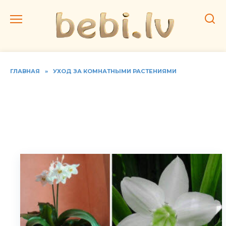
Перейти
к
содержанию
ГЛАВНАЯ
»
УХОД ЗА КОМНАТНЫМИ РАСТЕНИЯМИ
Амазонская лилия или
эухарис. Домашний уход,
фото видов