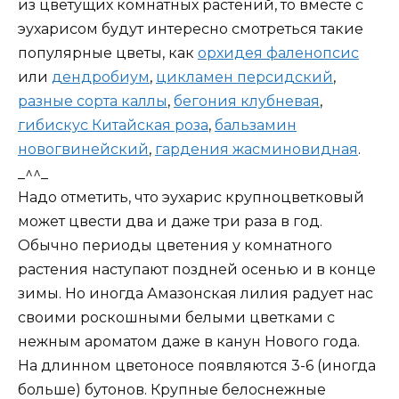
из цветущих комнатных растений, то вместе с
эухарисом будут интересно смотреться такие
популярные цветы, как
орхидея фаленопсис
или
дендробиум
,
цикламен персидский
,
разные сорта каллы
,
бегония клубневая
,
гибискус Китайская роза
,
бальзамин
новогвинейский
,
гардения жасминовидная
.
_^^_
Надо отметить, что эухарис крупноцветковый
может цвести два и даже три раза в год.
Обычно периоды цветения у комнатного
растения наступают поздней осенью и в конце
зимы. Но иногда Амазонская лилия радует нас
своими роскошными белыми цветками с
нежным ароматом даже в канун Нового года.
На длинном цветоносе появляются 3-6 (иногда
больше) бутонов. Крупные белоснежные