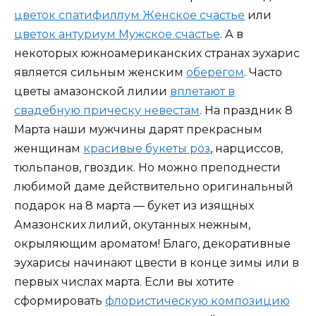
цветок спатифиллум Женское счастье
или
цветок антуриум Мужское счастье
. А в
некоторых южноамериканских странах эухарис
является сильным женским
оберегом
. Часто
цветы амазонской лилии
вплетают в
свадебную прическу невестам
. На праздник 8
Марта наши мужчины дарят прекрасным
женщинам
красивые букеты роз
, нарциссов,
тюльпанов, гвоздик. Но можно преподнести
любимой даме действительно оригинальный
подарок на 8 марта — букет из изящных
Амазонских лилий, окутанных нежным,
окрыляющим ароматом! Благо, декоративные
эухарисы начинают цвести в конце зимы или в
первых числах марта. Если вы хотите
сформировать
флористическую композицию