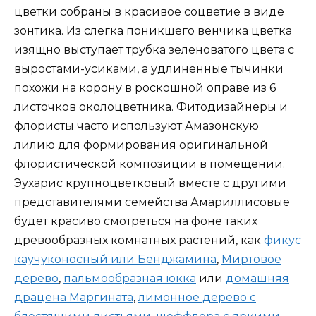
цветки собраны в красивое соцветие в виде
зонтика. Из слегка поникшего венчика цветка
изящно выступает трубка зеленоватого цвета с
выростами-усиками, а удлиненные тычинки
похожи на корону в роскошной оправе из 6
листочков околоцветника. Фитодизайнеры и
флористы часто используют Амазонскую
лилию для формирования оригинальной
флористической композиции в помещении.
Эухарис крупноцветковый вместе с другими
представителями семейства Амариллисовые
будет красиво смотреться на фоне таких
древообразных комнатных растений, как
фикус
каучуконосный или Бенджамина
,
Миртовое
дерево
,
пальмообразная юкка
или
домашняя
драцена Маргината
,
лимонное дерево с