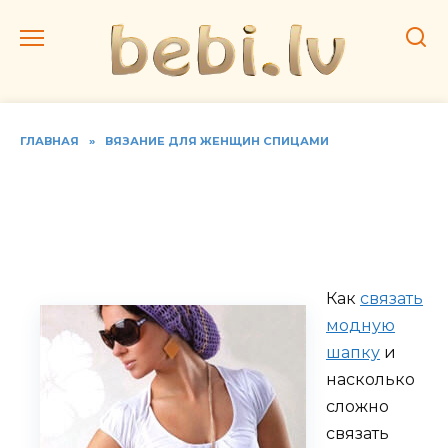
Перейти
к
содержанию
ГЛАВНАЯ
»
ВЯЗАНИЕ ДЛЯ ЖЕНЩИН СПИЦАМИ
Женская шапка, связанная
спицами. Видео для
начинающих
Как
связать
модную
шапку
и
насколько
сложно
связать