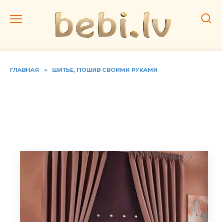
Перейти
к
содержанию
ГЛАВНАЯ
»
ШИТЬЕ, ПОШИВ СВОИМИ РУКАМИ
Современные шторы на
кухню. Шьём своими
руками