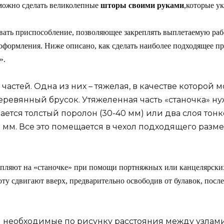
ожно сделать великолепные
шторы своими руками
,которые у
ать приспособление, позволяющее закреплять выплетаемую рабо
о оформления. Ниже описано, как сделать наиболее подходящее 
».
 частей. Одна из них – тяжелая, в качестве которо
ревянный брусок. Утяжеленная часть «станочка» ну
ется толстый поролон (30-40 мм) или два слоя тонк
 мм. Все это помещается в чехол подходящего разме
репляют на «станочке» при помощи портняжных или канцелярских
оту сдвигают вверх, предварительно освободив от булавок, посл
и необходимые по рисунку расстояния между узлами,