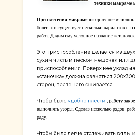
техники макраме
м
При плетении макраме штор
лучше использов
более что существует несколько вариантов ег
работ. Дадим ему условное название «станочек
Это приспособление делается из двух
сухим чистым песком мешочек или де
приспособления. Поверх нее укладыва
«станочка» должна равняться 200х300
сторон, после чего сшивается.
Чтобы было
удобно плести
, работу зак
выполнять узоры. Сделав несколько рядов, раб
ряду.
Чтобы было легче отслеживать ряды 