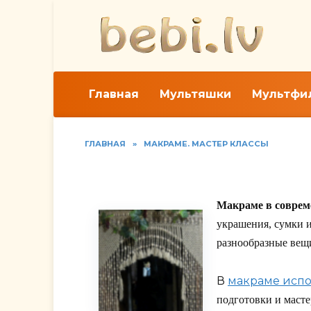
Перейти
к
содержанию
Главная
Мультяшки
Мультфи
ГЛАВНАЯ
»
МАКРАМЕ. МАСТЕР КЛАССЫ
Шторы в технике ма
Макраме в соврем
украшения, сумки и
разнообразные вещ
В
макраме испо
подготовки и масте