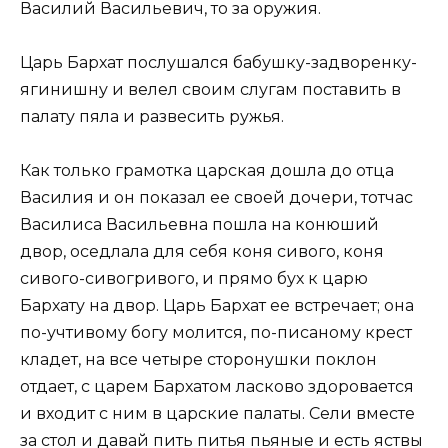
Василий Васильевич, то за оружия.
Царь Бархат послушался бабушку-задворенку-
ягинишну и велел своим слугам поставить в
палату пяла и развесить ружья.
Как только грамотка царская дошла до отца
Василия и он показал ее своей дочери, тотчас
Василиса Васильевна пошла на конюший
двор, оседлала для себя коня сивого, коня
сивого-сивогривого, и прямо бух к царю
Бархату на двор. Царь Бархат ее встречает; она
по-учтивому богу молится, по-писаному крест
кладет, на все четыре сторонушки поклон
отдает, с царем Бархатом ласково здоровается
и входит с ним в царские палаты. Сели вместе
за стол и давай пить питья пьяные и есть яствы