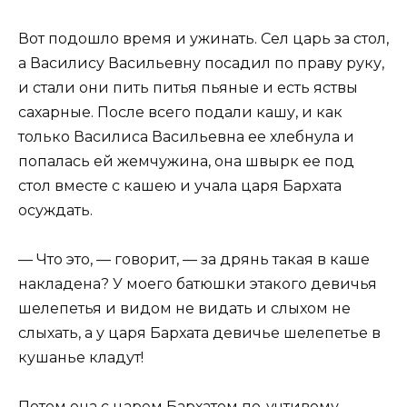
Вот подошло время и ужинать. Сел царь за стол,
а Василису Васильевну посадил по праву руку,
и стали они пить питья пьяные и есть яствы
сахарные. После всего подали кашу, и как
только Василиса Васильевна ее хлебнула и
попалась ей жемчужина, она швырк ее под
стол вместе с кашею и учала царя Бархата
осуждать.
— Что это, — говорит, — за дрянь такая в каше
накладена? У моего батюшки этакого девичья
шелепетья и видом не видать и слыхом не
слыхать, а у царя Бархата девичье шелепетье в
кушанье кладут!
Потом она с царем Бархатом по-учтивому