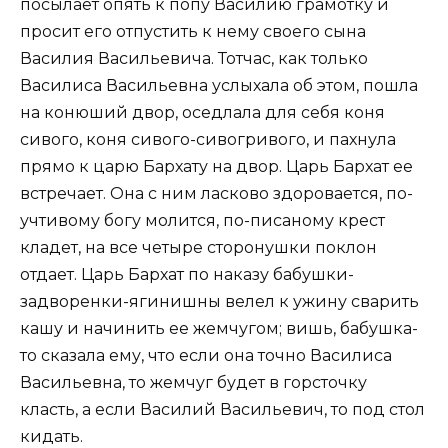
посылает опять к попу Василию грамотку и
просит его отпустить к нему своего сына
Василия Васильевича. Тотчас, как только
Василиса Васильевна услыхала об этом, пошла
на конюший двор, оседлала для себя коня
сивого, коня сивого-сивогривого, и пахнула
прямо к царю Бархату на двор. Царь Бархат ее
встречает. Она с ним ласково здоровается, по-
учтивому богу молится, по-писаному крест
кладет, на все четыре сторонушки поклон
отдает. Царь Бархат по наказу бабушки-
задворенки-ягинишны велел к ужину сварить
кашу и начинить ее жемчугом; вишь, бабушка-
то сказала ему, что если она точно Василиса
Васильевна, то жемчуг будет в горсточку
класть, а если Василий Васильевич, то под стол
кидать.