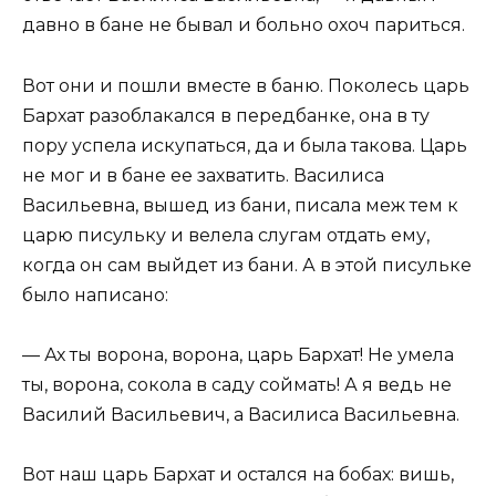
давно в бане не бывал и больно охоч париться.
Вот они и пошли вместе в баню. Поколесь царь
Бархат разоблакался в передбанке, она в ту
пору успела искупаться, да и была такова. Царь
не мог и в бане ее захватить. Василиса
Васильевна, вышед из бани, писала меж тем к
царю писульку и велела слугам отдать ему,
когда он сам выйдет из бани. А в этой писульке
было написано:
— Ах ты ворона, ворона, царь Бархат! Не умела
ты, ворона, сокола в саду соймать! А я ведь не
Василий Васильевич, а Василиса Васильевна.
Вот наш царь Бархат и остался на бобах: вишь,