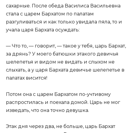
сахарные. После обеда Василиса Васильевна
стала с царем Бархатом по палатам
разгуливаться и как только увидала пяла, то и
учала царя Бархата осуждать:
— Что то, — говорит, — такое у тебя, царь Бархат,
за дрянь? У моего батюшки этакого девичья
шелепетья и видом не видать и слыхом не
слыхать, а у царя Бархата девичье шелепетье в
палатах висится!
Потом она с царем Бархатом по-учтивому
распростилась и поехала домой. Царь не мог
изведать, что она точно девушка.
Этак дня через два, не больше, царь Бархат