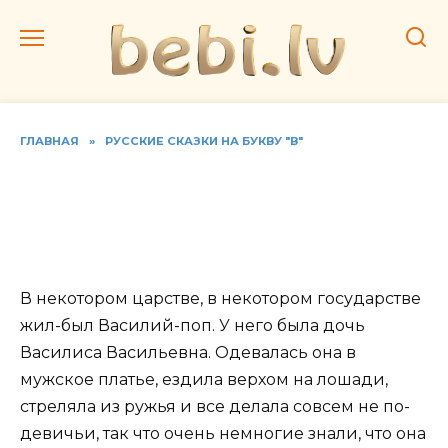
Перейти
к
содержанию
ГЛАВНАЯ
»
РУССКИЕ СКАЗКИ НА БУКВУ "В"
Читать русскую народную
сказку «Василиса
Поповна»
В некотором царстве, в некотором государстве
жил-был Василий-поп. У него была дочь
Василиса Васильевна. Одевалась она в
мужское платье, ездила верхом на лошади,
стреляла из ружья и все делала совсем не по-
девичьи, так что очень немногие знали, что она