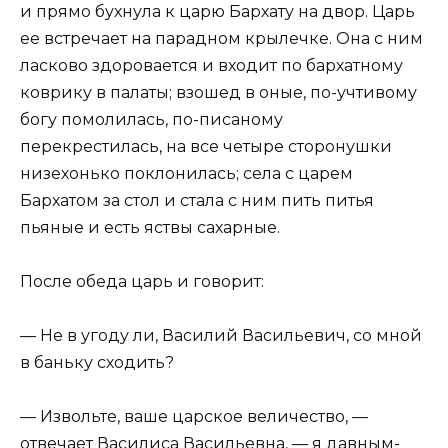
и прямо бухнула к царю Бархату на двор. Царь
ее встречает на парадном крылечке. Она с ним
ласково здоровается и входит по бархатному
коврику в палаты; взошед в оные, по-учтивому
богу помолилась, по-писаному
перекрестилась, на все четыре сторонушки
низехонько поклонилась; села с царем
Бархатом за стол и стала с ним пить питья
пьяные и есть яствы сахарные.
После обеда царь и говорит:
— Не в угоду ли, Василий Васильевич, со мной
в баньку сходить?
— Извольте, ваше царское величество, —
отвечает Василиса Васильевна, — я давным-