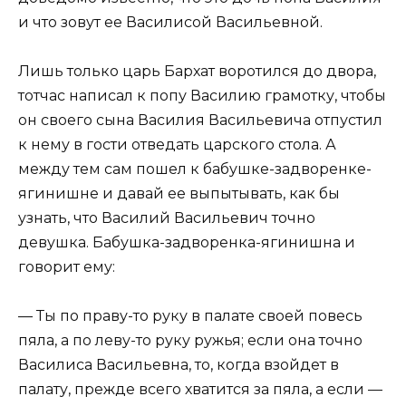
и что зовут ее Василисой Васильевной.
Лишь только царь Бархат воротился до двора,
тотчас написал к попу Василию грамотку, чтобы
он своего сына Василия Васильевича отпустил
к нему в гости отведать царского стола. А
между тем сам пошел к бабушке-задворенке-
ягинишне и давай ее выпытывать, как бы
узнать, что Василий Васильевич точно
девушка. Бабушка-задворенка-ягинишна и
говорит ему:
— Ты по праву-то руку в палате своей повесь
пяла, а по леву-то руку ружья; если она точно
Василиса Васильевна, то, когда взойдет в
палату, прежде всего хватится за пяла, а если —