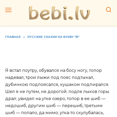
Перейти
к
содержанию
ГЛАВНАЯ
»
РУССКИЕ СКАЗКИ НА БУКВУ "В"
Читать русскую народную
сказку «Все навыворот»
Я встал поутру, обувался на босу ногу, топор
надевал, трои лыжи под пояс подтыкал,
дубинкою подпоясался, кушаком подпирался.
Шел я не путем, не дорогой; подле лыков горы
драл; увидел на утке озеро, топор в ее шиб —
недошиб, другим шиб — перешиб, третьим
шиб — попало, да мимо; утка-то скулубалась,