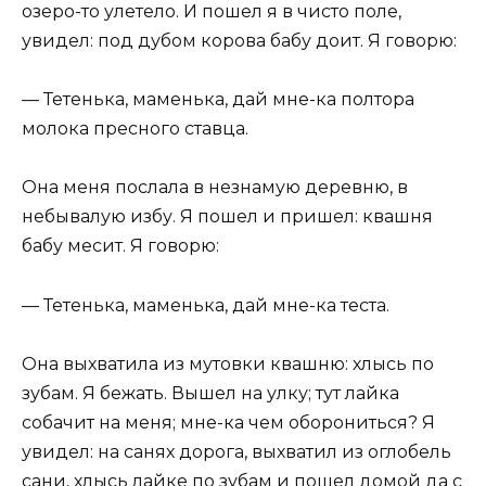
озеро-то улетело. И пошел я в чисто поле,
увидел: под дубом корова бабу доит. Я говорю:
— Тетенька, маменька, дай мне-ка полтора
молока пресного ставца.
Она меня послала в незнамую деревню, в
небывалую избу. Я пошел и пришел: квашня
бабу месит. Я говорю:
— Тетенька, маменька, дай мне-ка теста.
Она выхватила из мутовки квашню: хлысь по
зубам. Я бежать. Вышел на улку; тут лайка
собачит на меня; мне-ка чем оборониться? Я
увидел: на санях дорога, выхватил из оглобель
сани, хлысь лайке по зубам и пошел домой да с