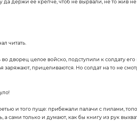
у да держи ее крепче, чтоб не вырвали, не то жив н
ал читать.
ь во дворец целое войско, подступили к солдату ег
ья заряжают, прицеливаются. Но солдат на то не смот
уло!
ретью и того пуще: прибежали палачи с пилами, топо
ь, а сами только и думают, как бы книгу из рук выхва