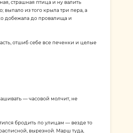
ая, страшная птица и ну валить
; выпало из того крыла три пера, а
ько добежала до провалища и
пасть, отшиб себе все печенки и целые
рашивать — часовой молчит, не
стился бродить по улицам — везде то
 расписной, вырезной. Марш туда,