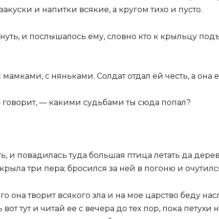
закуски и напитки всякие, а кругом тихо и пусто.
нуть, и послышалось ему, словно кто к крыльцу подъе
 мамками, с няньками. Солдат отдал ей честь, а она 
 говорит, — какими судьбами ты сюда попал?
, и повадилась туда большая птица летать да деревь
крыла три пера; бросился за ней в погоню и очутилс
го она творит всякого зла и на мое царство беду на
вот тут и читай ее с вечера до тех пор, пока петухи 