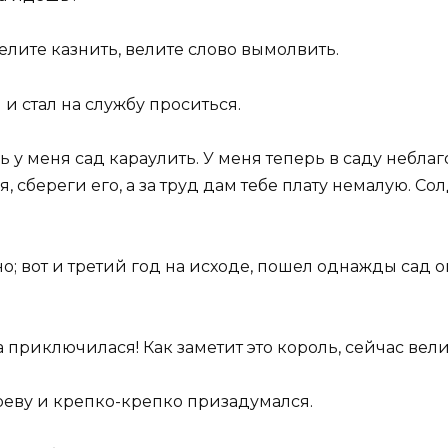
елите казнить, велите слово вымолвить.
и стал на службу проситься.
 у меня сад караулить. У меня теперь в саду небла
 сбереги его, а за труд дам тебе плату немалую. Солд
но; вот и третий год на исходе, пошел однажды сад 
а приключилася! Как заметит это король, сейчас вели
реву и крепко-крепко призадумался.