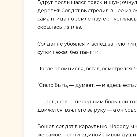
Вдруг послышался треск и шум; очнул
деревья! Солдат выстрелил в нее из ру
сама птица по земле наутек пустилас
скрылась из глаз.
Солдат не убоялся и вслед за нею кин
сутки лежал без памяти.
После опомнился, встал, осмотрелся. 
“Стало быть, — думает, — и здесь есть 
— Шел, шел — перед ним большой горо
движется; взял его за руку — а он со
Вошел солдат в караульню. Народу мно
же самое: нет ни единой живой души 