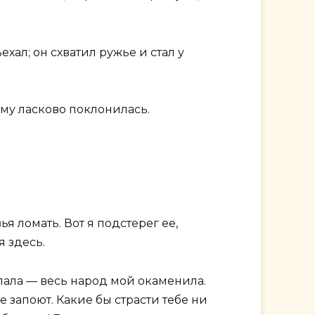
хал; он схватил ружье и стал у
ему ласково поклонилась.
я ломать. Вот я подстерег ее,
я здесь.
слала — весь народ мой окаменила.
не запоют. Какие бы страсти тебе ни