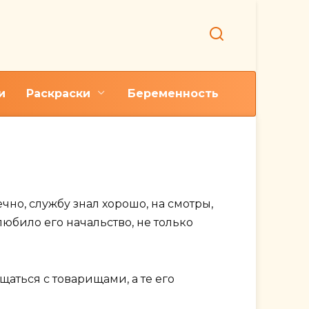
и
Раскраски
Беременность
ство"
чно, службу знал хорошо, на смотры,
любило его начальство, не только
щаться с товарищами, а те его