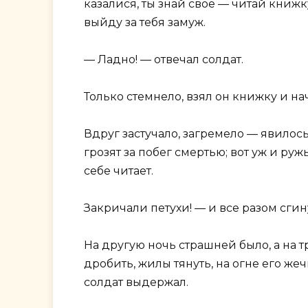
казалися, ты знай свое — читай книжк
выйду за тебя замуж.
— Ладно! — отвечал солдат.
Только стемнело, взял он книжку и нач
Вдруг застучало, загремело — явилос
грозят за побег смертью; вот уж и руж
себе читает.
Закричали петухи! — и все разом сгин
На другую ночь страшней было, а на т
дробить, жилы тянуть, на огне его жеч
солдат выдержал.