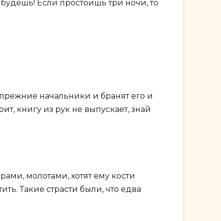
е будешь! Если простоишь три ночи, то
о прежние начальники и бранят его и
рит, книгу из рук не выпускает, знай
рами, молотами, хотят ему кости
тить. Такие страсти были, что едва