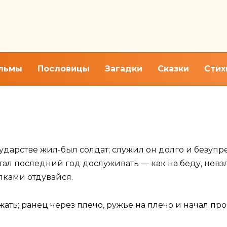
льмы
Пословицы
Загадки
Сказки
Стих
дную сказку "Окаменелое цар
ударстве жил-был солдат; служил он долго и безупре
тал последний год дослуживать — как на беду, невз
алками отдувайся.
жать; ранец через плечо, ружье на плечо и начал про