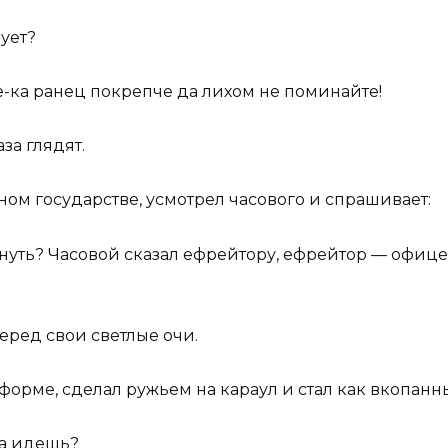
ует?
е-ка ранец покрепче да лихом не поминайте!
за глядят.
ном государстве, усмотрел часового и спрашивает:
хнуть? Часовой сказал ефрейтору, ефрейтор — офице
еред свои светлые очи.
 форме, сделал ружьем на караул и стал как вкопанн
да идешь?