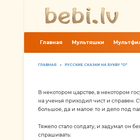
Перейти
к
содержанию
Главная
Мультяшки
Мультфи
ГЛАВНАЯ
»
РУССКИЕ СКАЗКИ НА БУКВУ "О"
Читать русскую наро
В некотором царстве, в некотором гос
на ученья приходил чист и справен. С
большое, да и малое: то и дело под п
Тяжело стало солдату, и задумал он бе
спрашивать: