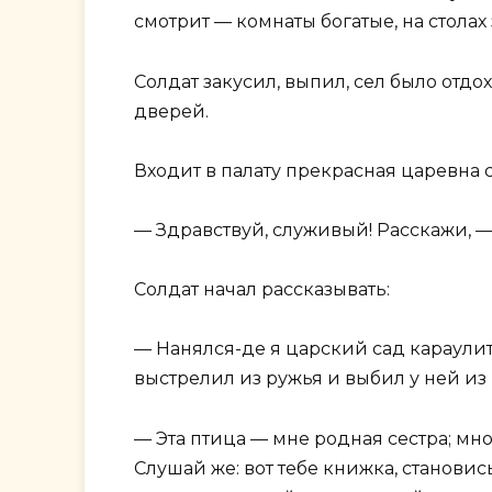
смотрит — комнаты богатые, на столах 
Солдат закусил, выпил, сел было отдох
дверей.
Входит в палату прекрасная царевна с
— Здравствуй, служивый! Расскажи, —
Солдат начал рассказывать:
— Нанялся-де я царский сад караулить
выстрелил из ружья и выбил у ней из 
— Эта птица — мне родная сестра; мно
Слушай же: вот тебе книжка, становись 