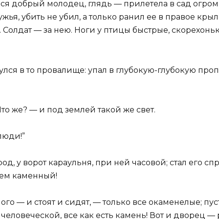
ся добрый молодец, глядь — прилетела в сад огромн
жья, убить не убил, а только ранил ее в правое крыло
ь. Солдат — за нею. Ноги у птицы быстрые, скорехон
улся в то провалище: упал в глубокую-глубокую про
Что же? — и под землей такой же свет.
люди!”
д, у ворот караульня, при ней часовой; стал его сп
всем каменный!
го — и стоят и сидят, — только все окаменелые; пу
человеческой, все как есть камень! Вот и дворец —