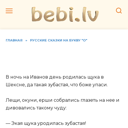
Перейти
к
содержанию
ГЛАВНАЯ
»
РУССКИЕ СКАЗКИ НА БУКВУ "О"
Читать русскую народную
сказку «О щуке зубастой»
В ночь на Иванов день родилась щука в
Шексне, да такая зубастая, что боже упаси.
Лещи, окуни, ерши собрались глазеть на нее и
дивовались такому чуду:
— Экая щука уродилась зубастая!