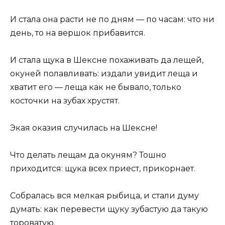
И стала она расти не по дням — по часам: что ни
день, то на вершок прибавится.
И стала щука в Шексне похаживать да лещей,
окуней полавливать: издали увидит леща и
хватит его — леща как не бывало, только
косточки на зубах хрустят.
Экая оказия случилась на Шексне!
Что делать лещам да окуням? Тошно
приходится: щука всех приест, прикорнает.
Собралась вся мелкая рыбица, и стали думу
думать: как перевести щуку зубастую да такую
тороватую.