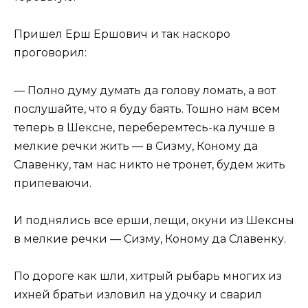
Пришел Ерш Ершович и так наскоро
проговорил:
— Полно думу думать да голову ломать, а вот
послушайте, что я буду баять. Тошно нам всем
теперь в Шексне, переберемтесь-ка лучше в
мелкие речки жить — в Сизму, Коному да
Славенку, там нас никто не тронет, будем жить
припеваючи.
И поднялись все ерши, лещи, окуни из Шексны
в мелкие речки — Сизму, Коному да Славенку.
По дороге как шли, хитрый рыбарь многих из
ихней братьи изловил на удочку и сварил