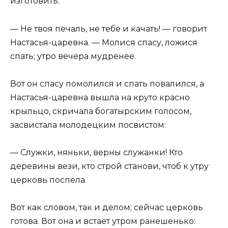
изготовить.
— Не твоя печаль, не тебе и качать! — говорит
Настасья-царевна. — Молися спасу, ложися
спать; утро вечера мудренее.
Вот он спасу помолился и спать повалился, а
Настасья-царевна вышла на круто красно
крыльцо, скричала богатырским голосом,
засвистала молодецким посвистом:
— Служки, няньки, верны служанки! Кто
деревины вези, кто строй станови, чтоб к утру
церковь поспела.
Вот как словом, так и делом; сейчас церковь
готова. Вот она и встает утром ранешенько: