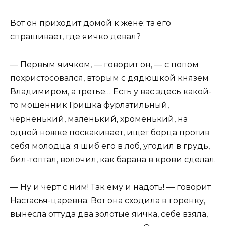
Вот он приходит домой к жене; та его
спрашивает, где яичко девал?
— Первым яичком, — говорит он, — с попом
похристосовался, вторым с дядюшкой князем
Владимиром, а третье… Есть у вас здесь какой-
то мошенник Гришка фурлатильный,
черненький, маленький, хроменький, на
одной ножке поскакивает, ищет борца против
себя молодца; я шиб его в лоб, угодил в грудь,
бил-топтал, волочил, как барана в крови сделал.
— Ну и черт с ним! Так ему и надоть! — говорит
Настасья-царевна. Вот она сходила в горенку,
вынесла оттуда два золотые яичка, себе взяла,