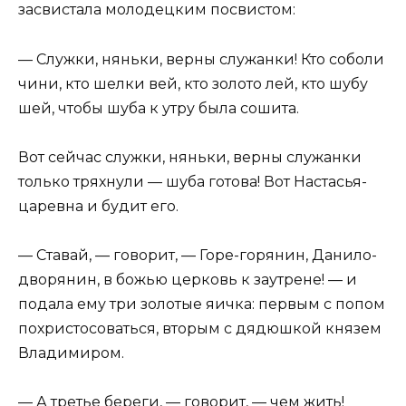
засвистала молодецким посвистом:
— Служки, няньки, верны служанки! Кто соболи
чини, кто шелки вей, кто золото лей, кто шубу
шей, чтобы шуба к утру была сошита.
Вот сейчас служки, няньки, верны служанки
только тряхнули — шуба готова! Вот Настасья-
царевна и будит его.
— Ставай, — говорит, — Горе-горянин, Данило-
дворянин, в божью церковь к заутрене! — и
подала ему три золотые яичка: первым с попом
похристосоваться, вторым с дядюшкой князем
Владимиром.
— А третье береги, — говорит, — чем жить!