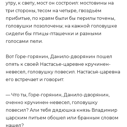
утру, к свету, мост он состроил: мостовины на
три стороны, тесом на четыре, гвоздьём
прибитые, по краям были бы перилы точены,
головушки позолочены; на кажной головушке
сидели бы птицы-пташечки и разными
голосами пели.
Вот Горе-горянин, Данило-дворянин пошел
опять к своей Настасье-царевне кручинен-
невесел, головушку повесил. Настасья-царевна
его встречает и говорит:
— Что ты, Горе-горянин, Данило-дворянин,
оченно кручинен-невесел, головушку
повесил? Али тебя дядюшка князь Владимир
царским питьем обошел или бранным словом
нашел?