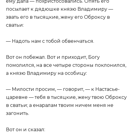
ему дала — похристосовались. Опять его
посылает к дядюшке князю Владимиру —
звать его в тысяцкие, жену его Оброксу в
сватьи:
— Надоть нам с тобой обвенчаться.
Вот он побежал. Вот и приходит, Богу
помолился, на все четыре стороны поклонился,
а князю Владимиру на особицу:
— Милости просим, — говорит, — к Настасье-
царевне — тебя в тысяцкие, жену твою Оброксу
в сватьи; а енаралам твоим ничем меня не
загонить.
Вот он и сказал: