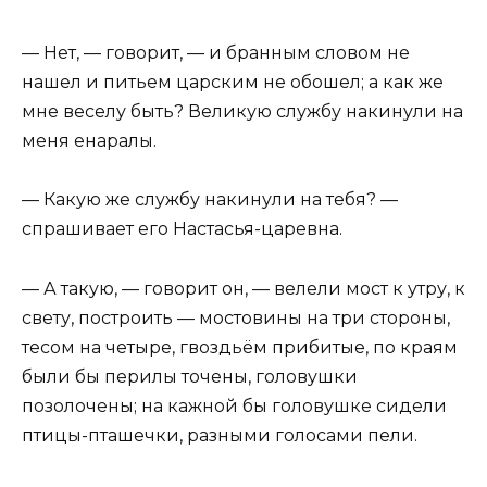
— Нет, — говорит, — и бранным словом не
нашел и питьем царским не обошел; а как же
мне веселу быть? Великую службу накинули на
меня енаралы.
— Какую же службу накинули на тебя? —
спрашивает его Настасья-царевна.
— А такую, — говорит он, — велели мост к утру, к
свету, построить — мостовины на три стороны,
тесом на четыре, гвоздьём прибитые, по краям
были бы перилы точены, головушки
позолочены; на кажной бы головушке сидели
птицы-пташечки, разными голосами пели.