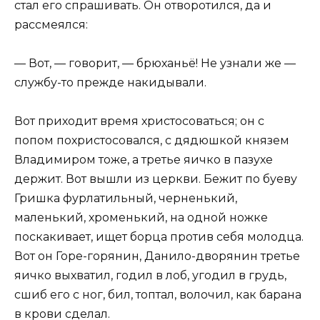
стал его спрашивать. Он отворотился, да и
рассмеялся:
— Вот, — говорит, — брюханьё! Не узнали же —
службу-то прежде накидывали.
Вот приходит время христосоваться; он с
попом похристосовался, с дядюшкой князем
Владимиром тоже, а третье яичко в пазухе
держит. Вот вышли из церкви. Бежит по буеву
Гришка фурлатильный, черненький,
маленький, хроменький, на одной ножке
поскакивает, ищет борца против себя молодца.
Вот он Горе-горянин, Данило-дворянин третье
яичко выхватил, годил в лоб, угодил в грудь,
сшиб его с ног, бил, топтал, волочил, как барана
в крови сделал.