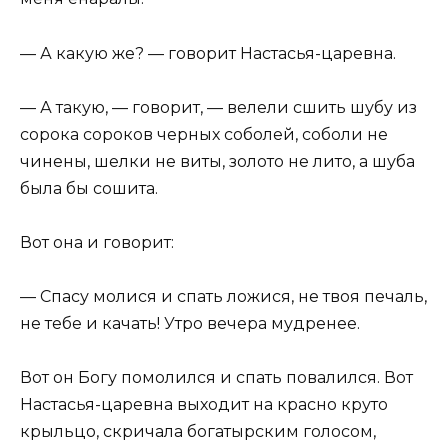
— А какую же? — говорит Настасья-царевна.
— А такую, — говорит, — велели сшить шубу из
сорока сороков черных соболей, соболи не
чинены, шелки не виты, золото не лито, а шуба
была бы сошита.
Вот она и говорит:
— Спасу молися и спать ложися, не твоя печаль,
не тебе и качать! Утро вечера мудренее.
Вот он Богу помолился и спать повалился. Вот
Настасья-царевна выходит на красно круто
крыльцо, скричала богатырским голосом,