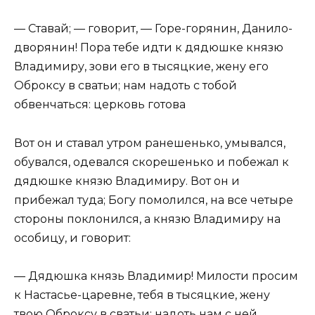
— Ставай; — говорит, — Горе-горянин, Данило-
дворянин! Пора тебе идти к дядюшке князю
Владимиру, зови его в тысяцкие, жену его
Оброксу в сватьи; нам надоть с тобой
обвенчаться: церковь готова
Вот он и ставал утром ранешенько, умывался,
обувался, одевался скорешенько и побежал к
дядюшке князю Владимиру. Вот он и
прибежал туда; Богу помолился, на все четыре
стороны поклонился, а князю Владимиру на
особицу, и говорит:
— Дядюшка князь Владимир! Милости просим
к Настасье-царевне, тебя в тысяцкие, жену
твою Оброксу в сватьи; надоть нам с ней