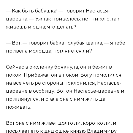
— Как быть бабушка! — говорит Настасья-
царевна. — Уж так привелось; нет никого, так
живешь и одна; что делать?
— Вот, — говорит бабка голубая шапка, — я тебе
привела молодца; поглянется ли?
Сейчас в околенку брякнула, он и бежит в
покои. Прибежал он в покои, Богу помолился,
на все четыре стороны поклонился, Настасье-
царевне в особицу. Вот он Настасье-царевне и
приглянулся, и стала она с ним жить да
поживать.
Вот она с ним живет долго ли, коротко ли, и
посылает его к дядюшке князю Владимиру: