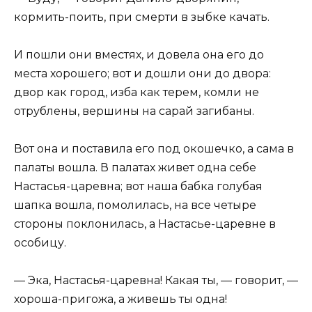
кормить-поить, при смерти в зыбке качать.
И пошли они вместях, и довела она его до
места хорошего; вот и дошли они до двора:
двор как город, изба как терем, комли не
отрублены, вершины на сарай загибаны.
Вот она и поставила его под окошечко, а сама в
палаты вошла. В палатах живет одна себе
Настасья-царевна; вот наша бабка голубая
шапка вошла, помолилась, на все четыре
стороны поклонилась, а Настасье-царевне в
особицу.
— Эка, Настасья-царевна! Какая ты, — говорит, —
хороша-пригожа, а живешь ты одна!