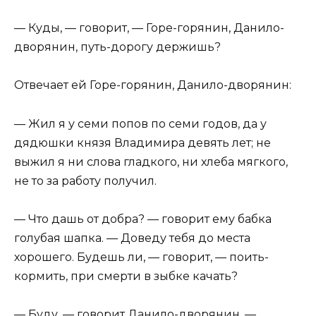
— Куды, — говорит, — Горе-горянин, Данило-
дворянин, путь-дорогу держишь?
Отвечает ей Горе-горянин, Данило-дворянин:
— Жил я у семи попов по семи годов, да у
дядюшки князя Владимира девять лет; не
выжил я ни слова гладкого, ни хлеба мягкого,
не то за работу получил.
— Что дашь от добра? — говорит ему бабка
голубая шапка. — Доведу тебя до места
хорошего. Будешь ли, — говорит, — поить-
кормить, при смерти в зыбке качать?
— Буду, — говорит Данило-дворянин, —