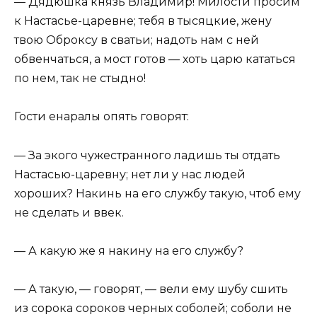
— Дядюшка князь Владимир! Милости просим
к Настасье-царевне; тебя в тысяцкие, жену
твою Оброксу в сватьи; надоть нам с ней
обвенчаться, а мост готов — хоть царю кататься
по нем, так не стыдно!
Гости енаралы опять говорят:
— За экого чужестранного ладишь ты отдать
Настасью-царевну; нет ли у нас людей
хороших? Накинь на его службу такую, чтоб ему
не сделать и ввек.
— А какую же я накину на его службу?
— А такую, — говорят, — вели ему шубу сшить
из сорока сороков черных соболей; соболи не