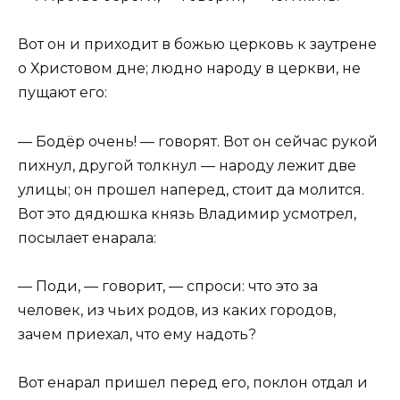
Вот он и приходит в божью церковь к заутрене
о Христовом дне; людно народу в церкви, не
пущают его:
— Бодёр очень! — говорят. Вот он сейчас рукой
пихнул, другой толкнул — народу лежит две
улицы; он прошел наперед, стоит да молится.
Вот это дядюшка князь Владимир усмотрел,
посылает енарала:
— Поди, — говорит, — спроси: что это за
человек, из чьих родов, из каких городов,
зачем приехал, что ему надоть?
Вот енарал пришел перед его, поклон отдал и