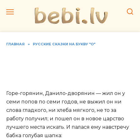
Перейти
к
содержанию
ГЛАВНАЯ
»
РУССКИЕ СКАЗКИ НА БУКВУ "О"
Читать русскую народную
сказку "О Горе-горянине,
Даниле-дворянине"
Горе-горянин, Данило-дворянин — жил он у
семи попов по семи годов, не выжил он ни
слова гладкого, ни хлеба мягкого, не то за
работу получил; и пошел он в новое царство
лучшего места искать. И палася ему навстречу
бабка голубая шапка: