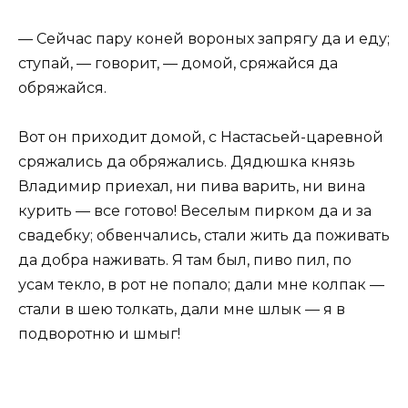
— Сейчас пару коней вороных запрягу да и еду;
ступай, — говорит, — домой, сряжайся да
обряжайся.
Вот он приходит домой, с Настасьей-царевной
сряжались да обряжались. Дядюшка князь
Владимир приехал, ни пива варить, ни вина
курить — все готово! Веселым пирком да и за
свадебку; обвенчались, стали жить да поживать
да добра наживать. Я там был, пиво пил, по
усам текло, в рот не попало; дали мне колпак —
стали в шею толкать, дали мне шлык — я в
подворотню и шмыг!