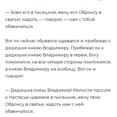
— Зови его в тысяцкие, жену его Оброксу в
сватьи; надоть, — говорит, — нам с тобой
обвенчаться.
Вот он сейчас обувался-одевался и прибежал к
дядюшке князю Владимиру. Прибежал он к
дядюшке князю Владимиру в терем, Богу
помолился, на все четыре стороны поклонился,
а князю Владимиру на особицу. Вот он и
говорит:
— Дядюшка князь Владимир! Милости просим
к Настасье-царевне в тысяцкие, жену твою
Оброксу в сватьи, надоть нам с ней
обвенчаться.