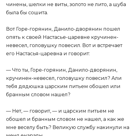
чинены, шелки не виты, золото не лито, а шуба
была бы сошита.
Вот Горе-горянин, Данило-дворянин пошел
опять к своей Настасье-царевне кручинен-
невесел, головушку повесил. Вот и встречает
его Настасья-царевна и говорит:
— Что ты, Горе-горянин, Данило-дворянин,
кручинен-невесел, головушку повесил? Али
тебя дядюшка царским питьем обошел или
бранным словом нашел?
— Нет, — говорит, — и царским питьем не
обошел и бранным словом не нашел, а как же
мне веселу быть? Великую службу накинули на
меня енаралы.