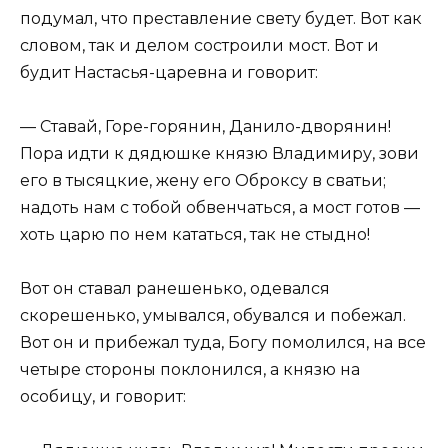
подумал, что преставление свету будет. Вот как
словом, так и делом состроили мост. Вот и
будит Настасья-царевна и говорит:
— Ставай, Горе-горянин, Данило-дворянин!
Пора идти к дядюшке князю Владимиру, зови
его в тысяцкие, жену его Оброксу в сватьи;
надоть нам с тобой обвенчаться, а мост готов —
хоть царю по нем кататься, так не стыдно!
Вот он ставал ранешенько, одевался
скорешенько, умывался, обувался и побежал.
Вот он и прибежал туда, Богу помолился, на все
четыре стороны поклонился, а князю на
особицу, и говорит: