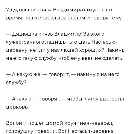
У дядюшки князя Владимира сидят в это
время гости енаралы за столом и говорят ему:
— Дядюшка князь Владимир! За экого
чужестранного ладишь ты отдать Настасью-
царевну; нет ли у нас людей хороших? Накинь
на его такую службу, чтоб ему ввек не сделать.
— А какую же, — говорит, — накину я на него
службу?
— А такую, — говорят, — чтобы к утру выстроил
церковь.
Вот он и пошел домой кручинен-невесел,
головушку повесил. Вот Настасья-царевна