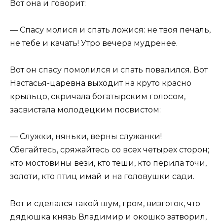
Вот она и говорит:
— Спасу молися и спать ложися: не твоя печаль,
не тебе и качать! Утро вечера мудренее.
Вот он спасу помолился и спать повалился. Вот
Настасья-царевна выходит на круто красно
крыльцо, скричала богатырским голосом,
засвистала молодецким посвистом:
— Служки, няньки, верны служанки!
Сбегайтесь, сряжайтесь со всех четырех сторон;
кто мостовины вези, кто теши, кто перила точи,
золоти, кто птиц имай и на головушки сади.
Вот и сделался такой шум, гром, визготок, что
дядюшка князь Владимир и окошко затворил,