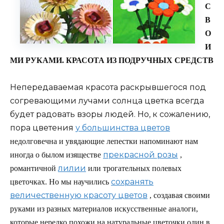
С
В
О
И
МИ РУКАМИ. КРАСОТА ИЗ ПОДРУЧНЫХ СРЕДСТВ
Непередаваемая красота раскрывшегося под
согревающими лучами солнца цветка всегда
будет радовать взоры людей. Но, к сожалению,
пора цветения
у большинства цветов
недолговечна и увядающие лепестки напоминают нам
прекрасной розы
иногда о былом изяществе
,
лилии
романтичной
или трогательных полевых
сохранять
цветочках. Но мы научились
величественную красоту цветов
, создавая своими
руками из разных материалов искусственные аналоги,
которые нередко похожи на натуральные цветочки один в