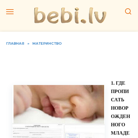
Перейти
к
содержанию
ГЛАВНАЯ
»
МАТЕРИНСТВО
Сроки и документы для
прописки младенца
1. ГДЕ
ПРОПИ
САТЬ
НОВОР
ОЖДЕН
НОГО
МЛАДЕ