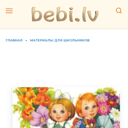
Перейти
к
содержанию
ГЛАВНАЯ
»
МАТЕРИАЛЫ ДЛЯ ШКОЛЬНИКОВ
Как оформить портфолио
первоклассника. Шаблоны
страниц