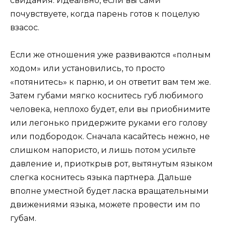
свидания. Идеально, если вы сами
почувствуете, когда парень готов к поцелую
взасос.
Если же отношения уже развиваются «полным
ходом» или установились, то просто
«потянитесь» к парню, и он ответит вам тем же.
Затем губами мягко коснитесь губ любимого
человека, неплохо будет, ели вы приобнимите
или легонько придержите руками его голову
или подбородок. Сначала касайтесь нежно, не
слишком напористо, и лишь потом усильте
давление и, приоткрыв рот, вытянутым языком
слегка коснитесь языка партнера. Дальше
вполне уместной будет ласка вращательными
движениями языка, можете провести им по
губам.