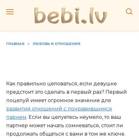
Перейти
к
содержанию
ГЛАВНАЯ
»
ЛЮБОВЬ И ОТНОШЕНИЯ
Как научиться целоваться
первый раз с парнем
Как правильно целоваться, если девушке
предстоит это сделать в первый раз? Первый
поцелуй имеет огромное значение для
развития отношений с понравившимся
парнем
. Если вы целуетесь неумело, то ваш
партнер может начать сомневаться, стоит ли
продолжать общаться с вами в том же ключе.