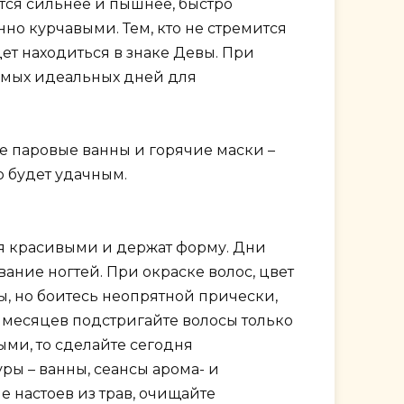
тся сильнее и пышнее, быстро
но курчавыми. Тем, кто не стремится
дет находиться в знаке Девы. При
самых идеальных дней для
е паровые ванны и горячие маски –
р будет удачным.
ся красивыми и держат форму. Дни
ние ногтей. При окраске волос, цвет
ы, но боитесь неопрятной прически,
6 месяцев подстригайте волосы только
ми, то сделайте сегодня
ы – ванны, сеансы арома- и
 настоев из трав, очищайте