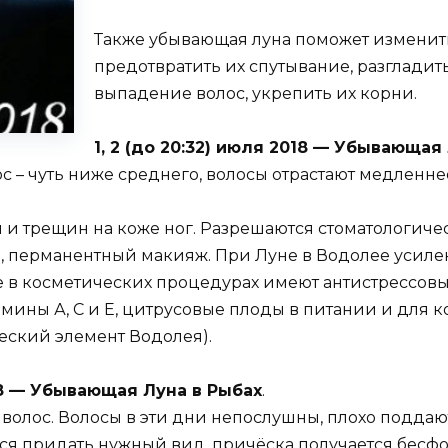
Также убывающая луна поможет изменить
предотвратить их спутывание, разгладит
выпадение волос, укрепить их корни.
1, 2 (до 20:32) июля 2018 — Убывающа
 – чуть ниже среднего, волосы отрастают медленнее
и трещин на коже ног. Разрешаются стоматологиче
 перманентный макияж. При Луне в Водолее усилен
е в косметических процедурах имеют антистрессовы
ины А, С и Е, цитрусовые плоды в питании и для ко
еский элемент Водолея).
 2018 — Убывающая Луна в Рыбах
.
волос. Волосы в эти дни непослушны, плохо подда
ётся придать нужный вид, причёска получается бес