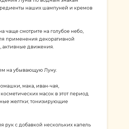
ождения Луны по водным знакам
нгредиенты наших шампуней и кремов
 чаще смотрите на голубое небо,
 Для применения декоративной
, активные движения.
чем на убывающую Луну.
омашки, мака, иван-чая,
 косметических масок в этот период
чные желтки; тонизирующие
ля рук с добавкой нескольких капель