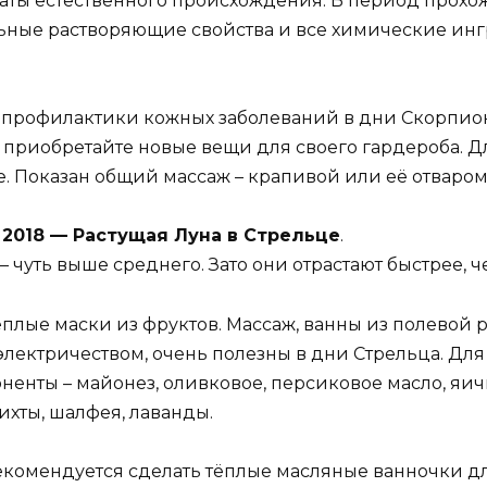
аты естественного происхождения. В период прох
ильные растворяющие свойства и все химические и
профилактики кожных заболеваний в дни Скорпиона
е приобретайте новые вещи для своего гардероба.
. Показан общий массаж – крапивой или её отваром
июля 2018 — Растущая Луна в Стрельце
.
 чуть выше среднего. Зато они отрастают быстрее, 
лые маски из фруктов. Массаж, ванны из полевой р
лектричеством, очень полезны в дни Стрельца. Для
енты – майонез, оливковое, персиковое масло, яи
ихты, шалфея, лаванды.
 рекомендуется сделать тёплые масляные ванночки д