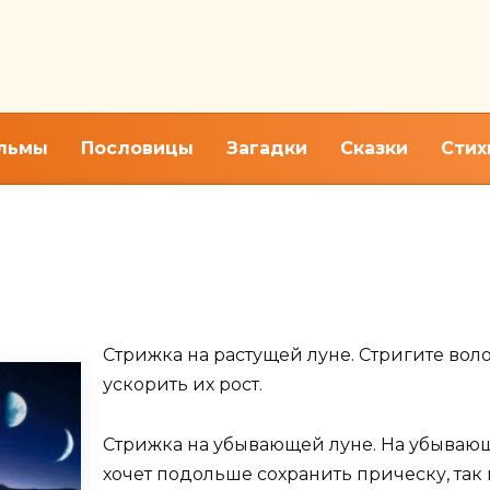
льмы
Пословицы
Загадки
Сказки
Стих
 дни для окрашивания и стр
Стрижка на растущей луне. Стригите воло
ускорить их рост.
Стрижка на убывающей луне. На убывающе
хочет подольше сохранить прическу, так 