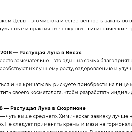
ом Девы – это чистота и естественность важны во в
думанные и практичные покупки – гигиенические ср
юля 2018 — Растущая Луна в Весах
.
осто замечательно – это один из самых благоприят
особствуют их лучшему росту, оздоровлению и улуч
ться и не кричать: вы рискуете приобрести на лице
етить своего косметолога, чтобы разработать индив
 2018 — Растущая Луна в Скорпионе
.
— чуть выше среднего. Химическая завивку лучше н
шо. Не следует применять кремы и мази на гормональ