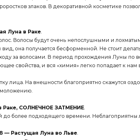
роростков злаков. В декоративной косметике позв
щая Луна в Раке
.
лос. Волосы будут очень непослушными и лохматыми
вид, она получается бесформенной. Не стоит делат
ходу за волосами. В период прохождения Луны по в
щее свойства, и вся «химия» легко попадает к нам 
тку лица. На внешности благоприятно скажутся озд
 омоложению.
 в Раке, СОЛНЕЧНОЕ ЗАТМЕНИЕ
.
 до более подходящего времени. Неблагоприятны 
 2018 — Растущая Луна во Льве
.