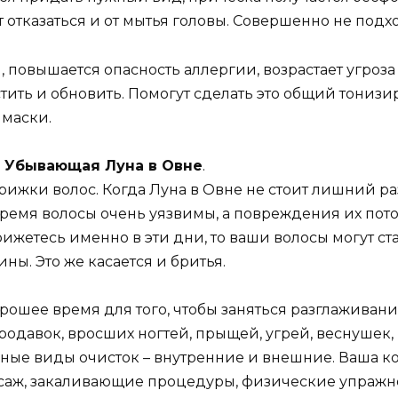
т отказаться и от мытья головы. Совершенно не под
, повышается опасность аллергии, возрастает угроз
истить и обновить. Помогут сделать это общий тониз
 маски.
18 — Убывающая Луна в Овне
.
ижки волос. Когда Луна в Овне не стоит лишний ра
 время волосы очень уязвимы, а повреждения их пото
ижетесь именно в эти дни, то ваши волосы могут ст
ны. Это же касается и бритья.
орошее время для того, чтобы заняться разглаживан
одавок, вросших ногтей, прыщей, угрей, веснушек,
ые виды очисток – внутренние и внешние. Ваша кож
аж, закаливающие процедуры, физические упражн