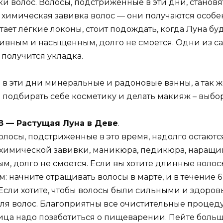
 волос. Волосы, подстриженные в эти дни, становя
я химическая завивка волос — они получаются особен
ает лёгкие локоны, стоит подождать, когда Луна бу
нсивным и насыщенным, долго не смоется. Одни из 
 получится укладка.
в эти дни минеральные и радоновые ванны, а так ж
 подбирать себе косметику и делать макияж – выбо
2018 — Растущая Луна в Деве
.
олосы, подстриженные в это время, надолго остают
химической завивки, маникюра, педикюра, наращива
, долго не смоется. Если вы хотите длинные волос
: начните отращивать волосы в марте, и в течение 
Если хотите, чтобы волосы были сильными и здоровы
 волос. Благоприятны все очистительные процедур
ца надо позаботиться о пищеварении. Пейте больше