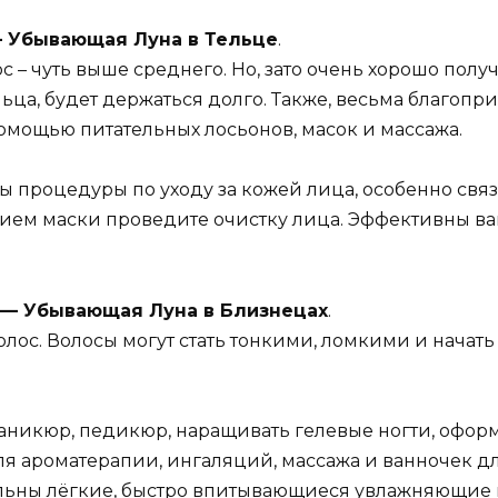
18 — Убывающая Луна в Тельце
.
 – чуть выше среднего. Но, зато очень хорошо полу
ельца, будет держаться долго. Также, весьма благо
омощью питательных лосьонов, масок и массажа.
ы процедуры по уходу за кожей лица, особенно свя
нием маски проведите очистку лица. Эффективны в
2018 — Убывающая Луна в Близнецах
.
ос. Волосы могут стать тонкими, ломкими и начать
аникюр, педикюр, наращивать гелевые ногти, оформ
для ароматерапии, ингаляций, массажа и ванночек д
льны лёгкие, быстро впитывающиеся увлажняющие 