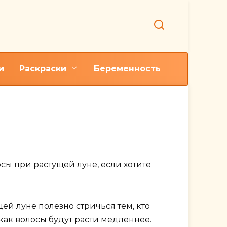
и
Раскраски
Беременность
ижки волос по
сы при растущей луне, если хотите
й луне полезно стричься тем, кто
как волосы будут расти медленнее.