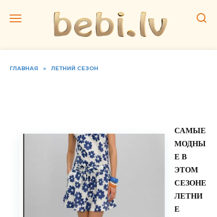
Перейти
к
содержанию
ГЛАВНАЯ
»
ЛЕТНИЙ СЕЗОН
Красивые и модные
летние платья
САМЫЕ
МОДНЫ
Е В
ЭТОМ
СЕЗОНЕ
ЛЕТНИ
Е