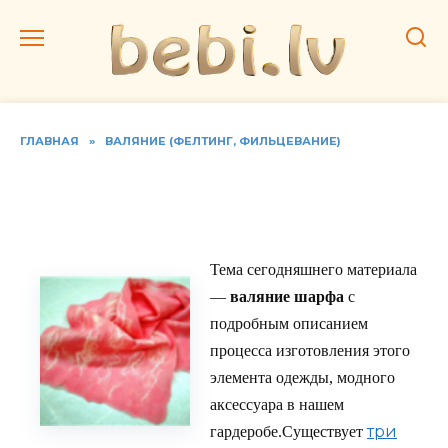
Перейти
к
содержанию
ГЛАВНАЯ
»
ВАЛЯНИЕ (ФЕЛТИНГ, ФИЛЬЦЕВАНИЕ)
Шарфик-паутинка,
сделанный валянием
Тема сегодняшнего материала
—
валяние шарфа
с
подробным описанием
процесса изготовления этого
элемента одежды, модного
аксессуара в нашем
три
гардеробе.Существует