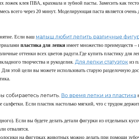
ых ложек клея ПВА, крахмала и зубной пасты. Замесить как тест
смесь всего через 20 минут. Моделирующая паста является очень 
малыш любит лепить различные фигур
анятие. Если ваш
териалами
пластика для лепки
имеет множество преимуществ – 
различные оттенки всех цветов радуги.Где купить пластику для л
Для лепки статуэток
кладного творчества и рукоделия.
из п
и. Для этой цели вы можете использовать старую разделочную до
тика.
вы собираетесь лепить.
Во время лепки из пластика
 салфетки. Если пластик настолько мягкий, что с трудом держит
дного). Если вы будете делать детали фигурки из отдельных кусо
али отвалятся.
олосики на фигурках животных можно делать при помощи зубочи