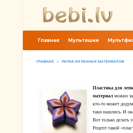
Перейти
к
содержанию
Главная
Мультяшки
Мультфи
ГЛАВНАЯ
»
ЛЕПКА ИЗ РАЗНЫХ МАТЕРИАЛОВ
Поделки из пластики
Пластика для леп
материал
можно за
кто-то может додум
таки нашлись. И ока
Вот только делать 
Рецепт такой «плас