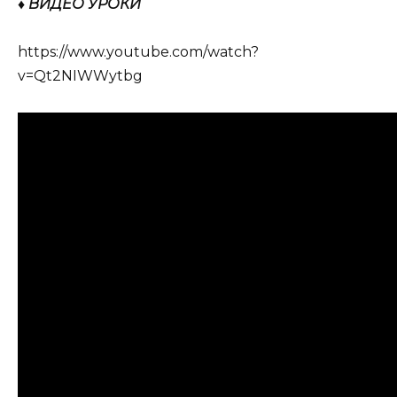
♦ ВИДЕО УРОКИ
https://www.youtube.com/watch?
v=Qt2NIWWytbg