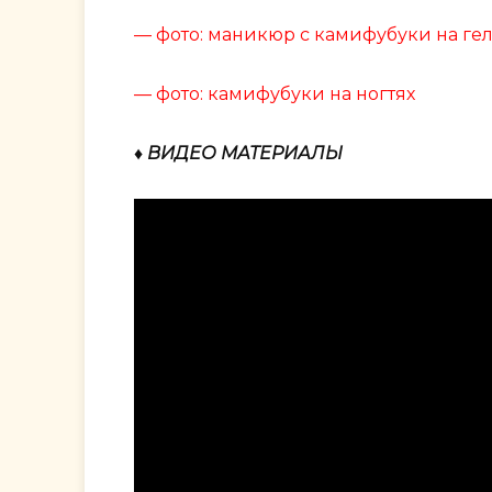
— фото: маникюр с камифубуки на ге
— фото: камифубуки на ногтях
♦ ВИДЕО МАТЕРИАЛЫ