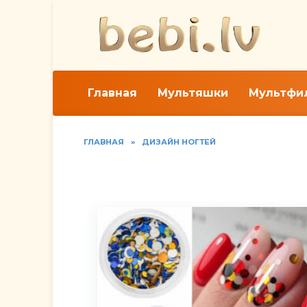
Перейти
к
содержанию
Главная
Мультяшки
Мультфи
ГЛАВНАЯ
»
ДИЗАЙН НОГТЕЙ
Как наносить камифу