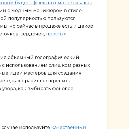
кором будет эффектно смотреться как
тании с модным маникюром в стиле
обой популярностью пользуются
ы, но сейчас в продаже есть и декор
еточков, сердечек,
простых
ытия объемный голографический
ь с использованием слишком разных
сные идеи мастеров для создания
аете, как правильно крепить
 узора, как выбирать фоновое
м случае используйте
качественный