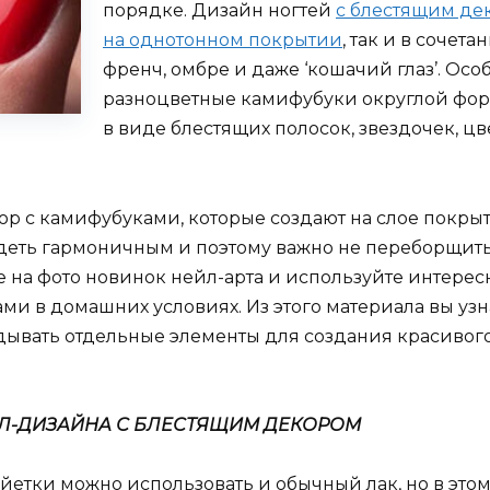
порядке. Дизайн ногтей
с блестящим де
на однотонном покрытии
, так и в соче
френч, омбре и даже ‘кошачий глаз’. Ос
разноцветные камифубуки округлой форм
в виде блестящих полосок, звездочек, цв
юр с камифубуками, которые создают на слое покр
ядеть гармоничным и поэтому важно не переборщит
е на фото новинок нейл-арта и используйте интере
и в домашних условиях. Из этого материала вы узн
дывать отдельные элементы для создания красивого
Л-ДИЗАЙНА С БЛЕСТЯЩИМ ДЕКОРОМ
йетки можно использовать и обычный лак, но в это