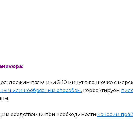
аникюра:
оя: держим пальчики 5-10 минут в ванночке с мор
зным или необрезным способом
, корректируем
пило
ины;
им средством (и при необходимости
наносим прай