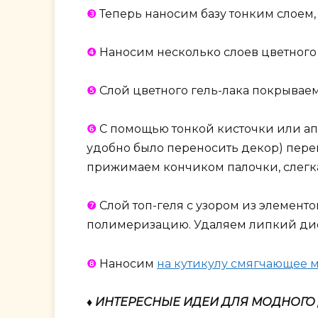
❸
Теперь наносим базу тонким слоем,
❹
Наносим несколько слоев цветного 
❺
Слой цветного гель-лака покрываем
❻
С помощью тонкой кисточки или апе
удобно было переносить декор) пере
прижимаем кончиком палочки, слегка
❼
Слой топ-геля с узором из элемент
полимеризацию. Удаляем липкий дис
❽
Наносим
на кутикулу смягчающее 
♦ ИНТЕРЕСНЫЕ ИДЕИ ДЛЯ МОДНОГО