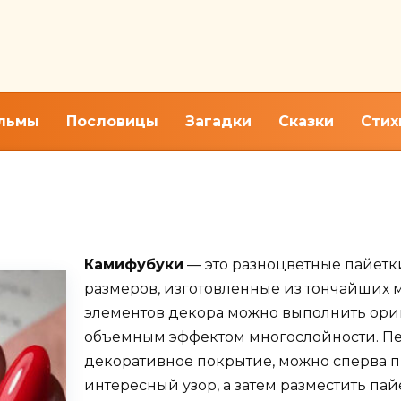
льмы
Пословицы
Загадки
Сказки
Стих
буки на ногти, покрытые гел
Камифубуки
— это разноцветные пайетк
размеров, изготовленные из тончайших м
элементов декора можно выполнить ори
объемным эффектом многослойности. Пер
декоративное покрытие, можно сперва п
интересный узор, а затем разместить па