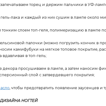
 запечатываем торец и держим пальчики в УФ-лампе
гель-лака и каждый из них сушим в лампе около ми
 тонким слоем топ-геля, полимеризацию в лампе п
льсиновой палочки (можно погрузить кончик в про
носим камифубуки на мягкое топовое покрытие, рас
 вдавливая в топ-гель;
ов декора просушиваем в лампе, а затем наносим 
персионный слой с затвердевшего покрытия;
масло
, чтобы предотвратить появление заусенцев и 
 ДИЗАЙНА НОГТЕЙ