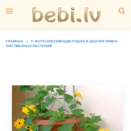
Перейти
к
содержанию
ГЛАВНАЯ
»
Т: ФОТО КРАСИВОЦВЕТУЩИХ И ДЕКОРАТИВНО-
ЛИСТВЕННЫХ РАСТЕНИЙ
Фото видов тунбергии,
домашний уход за лианой