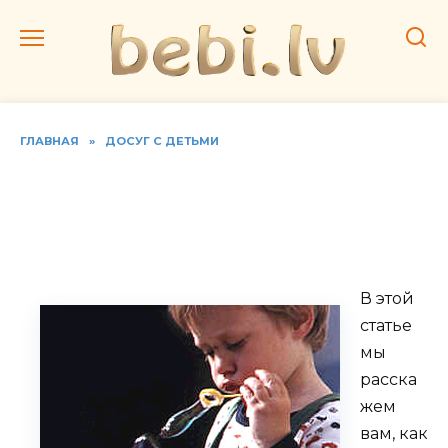
Перейти
к
содержанию
ГЛАВНАЯ
»
ДОСУГ С ДЕТЬМИ
Раствор для домашних
мыльных пузырей.
Рецепты, видео
В этой
статье
мы
расска
жем
вам, как