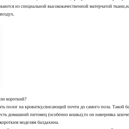
ваются из специальной высококачественной матерчатой ткани
воздух.
ли короткий?
ь полог на кроватку,свисающий почти до самого пола. Такой б
 есть домашний питомец (особенно кошка),то он наверняка захо
 коротким моделям балдахина.