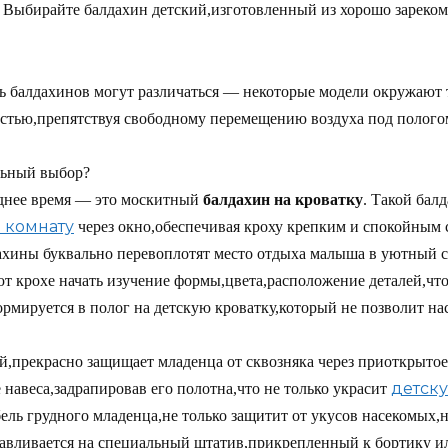
д. Выбирайте балдахин детский,изготовленный из хорошо зареко
 балдахинов могут различаться — некоторые модели окружают т
стью,препятствуя свободному перемещению воздуха под пологом
льный выбор?
еднее время — это москитный
балдахин на кроватку
. Такой бал
 комнату
через окно,обеспечивая кроху крепким и спокойным 
хины буквально перевоплотят место отдыха малыша в уютный с
т крохе начать изучение формы,цвета,расположение деталей,что 
ормируется в полог на детскую кроватку,который не позволит н
й,прекрасно защищает младенца от сквозняка через приоткрытое
детску
навеса,задрапировав его полотна,что не только украсит
ь грудного младенца,не только защитит от укусов насекомых,но 
вливается на специальный штатив,прикрепленный к бортику или