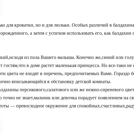
ко для кроватки, но и для люльки. Особых различий в балдахин
ожденного, а затем с успехом использовать его, как балдахин 
ский,исходя из пола Вашего малыша. Конечно же,синий или гол
т гостям,что в доме растет маленькая принцесса. Но все-таки не
ти цвета не входят в перечень, предпочитаемых Вами. Гораздо б
нично вписывающийся в обстановку детской комнаты.
балдахины персикового,салатового или же нежно-сиреневого цве
о точно не знает,мальчик или девочка порадует появлением на 
стоты — превосходное окружение для спокойных,счастливых,рад