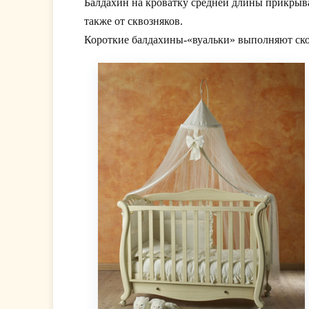
Балдахин на кроватку средней длины прикрыва
также от сквозняков.
Короткие балдахины-«вуальки» выполняют ско