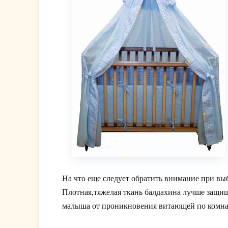
На что еще следует обратить внимание при в
Плотная,тяжелая ткань балдахина лучше защища
малыша от проникновения витающей по комна