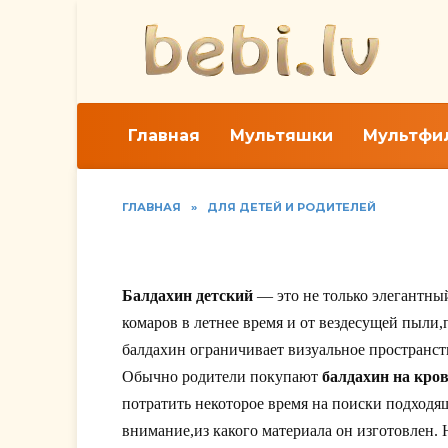
Перейти
к
содержанию
Главная
Мультяшки
Мультфи
ГЛАВНАЯ
»
ДЛЯ ДЕТЕЙ И РОДИТЕЛЕЙ
Ребенок до года: Ба
Балдахин детский
— это не только элегантный
комаров в летнее время и от вездесущей пыли
балдахин ограничивает визуальное пространст
Обычно родители покупают
балдахин на кро
потратить некоторое время на поиски подходя
внимание,из какого материала он изготовлен.