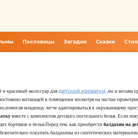
льмы
Пословицы
Загадки
Сказки
Стих
лдахин на детскую кроватку
детской кроватки
 и красивый аксессуар для
,но и весьма 
,постоянно витающей в помещении несмотря на частые проветрив
во,помогая младенцу легче адаптироваться к окружающему прос
ватку
вместе с комплектом детского постельного белья. Если пок
щих бортиков и белья.Перед тем, как приобрести
балдахин на де
 Нежелательно покупать балдахины из синтетических материалов,