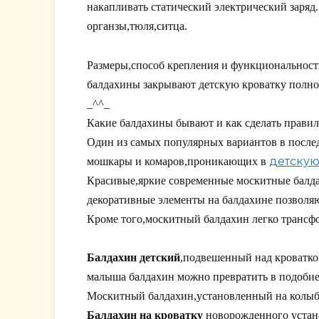
накапливать статический электрический заря
органзы,тюля,ситца.
Размеры,способ крепления и функциональность
балдахины закрывают детскую кроватку полно
_^^_
Какие балдахины бывают и как сделать прави
Один из самых популярных вариантов в посл
детскую
мошкары и комаров,проникающих в
Красивые,яркие современные москитные балда
декоративные элементы на балдахине позволяю
Кроме того,москитный балдахин легко трансф
Балдахин детский
,подвешенный над кроватко
малыша балдахин можно превратить в подобие 
Москитный балдахин,установленный на колыбел
Балдахин на кроватку
новорожденного устана