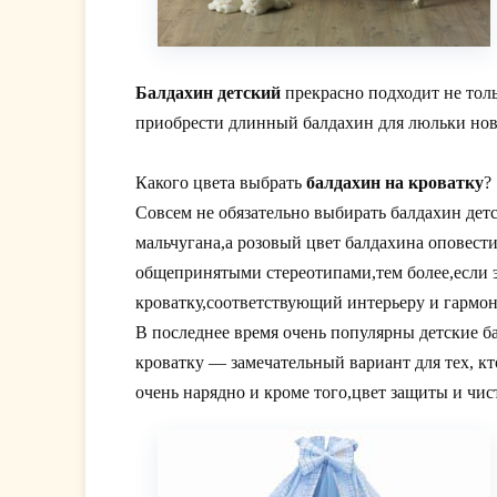
Балдахин детский
прекрасно подходит не толь
приобрести длинный балдахин для люльки новор
Какого цвета выбрать
балдахин на кроватку
?
Совсем не обязательно выбирать балдахин дет
мальчугана,а розовый цвет балдахина оповести
общепринятыми стереотипами,тем более,если э
кроватку,соответствующий интерьеру и гармо
В последнее время очень популярны детские 
кроватку — замечательный вариант для тех, кт
очень нарядно и кроме того,цвет защиты и чи