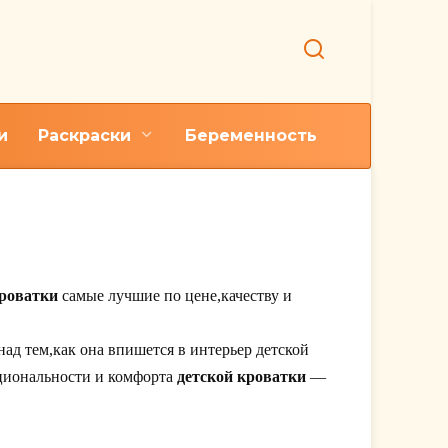
и
Раскраски
Беременность
ша
кроватки
самые лучшие по цене,качеству и
ад тем,как она впишется в интерьер детской
кциональности и комфорта
детской кроватки
—