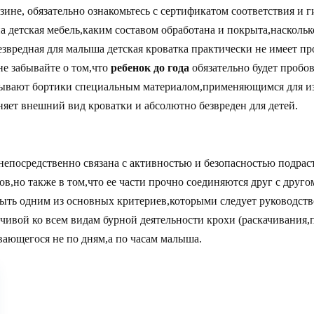
азине, обязательно ознакомьтесь с сертификатом соответствия и
а детская мебель,каким составом обработана и покрыта,наскольк
звредная для малыша детская кроватка практически не имеет пр
не забывайте о том,что
ребенок до года
обязательно будет пробов
рывают бортики специальным материалом,применяющимся для из
няет внешний вид кроватки и абсолютно безвреден для детей.
непосредственно связана с активностью и безопасностью подрас
ов,но также в том,что ее части прочно соединяются друг с друг
ыть одним из основных критериев,которыми следует руководств
йчивой ко всем видам бурной деятельности крохи (раскачивания
ающегося не по дням,а по часам малыша.