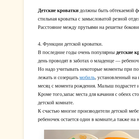
Детские кроватки
должны быть обтекаемой фо
стильная кроватка с замысловатой резной отд
Расстояние между прутьями на решетке бокови
4. Функции детской кроватки.
В последние годы очень популярны
детские к
день проводят в заботах о младенце — ребеноч
Но надо учитывать некоторые моменты при пок
лежать и созерцать
мобиль
, установленный на 
месяц с момента рождения. Малыш подрастет и
Кроме того,запас места для качания с обеих 
детской комнате.
К счастью многие производители детской меб
ребеночек остается один в комнате,а также на 