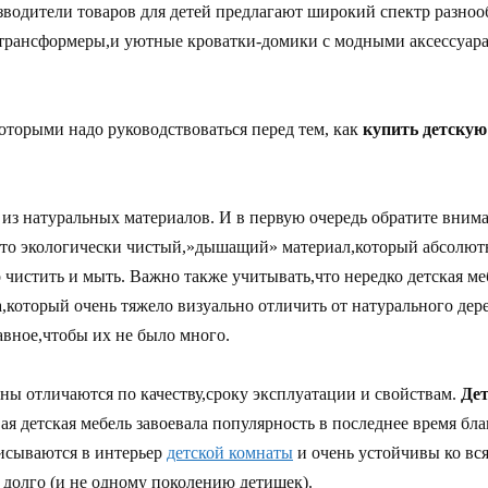
водители товаров для детей предлагают широкий спектр разнооб
трансформеры,и уютные кроватки-домики с модными аксессуарам
торыми надо руководствоваться перед тем, как
купить детскую
из натуральных материалов. И в первую очередь обратите вним
это экологически чистый,»дышащий» материал,который абсолютн
о чистить и мыть. Важно также учитывать,что нередко детская ме
,который очень тяжело визуально отличить от натурального дер
авное,чтобы их не было много.
ны отличаются по качеству,сроку эксплуатации и свойствам.
Дет
я детская мебель завоевала популярность в последнее время бла
писываются в интерьер
детской комнаты
и очень устойчивы ко вс
 долго (и не одному поколению детишек).