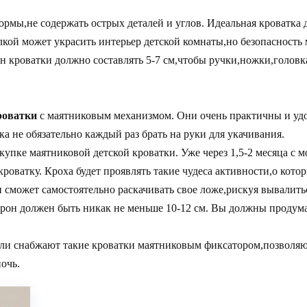
рмы,не содержать острых деталей и углов. Идеальная кроватка 
елкой может украсить интерьер детской комнаты,но безопасность
н кроватки должно составлять 5-7 см,чтобы ручки,ножки,головка
роватки
с маятниковым механизмом. Они очень практичны и удо
ка не обязательно каждый раз брать на руки для укачивания.
упке маятниковой детской кроватки. Уже через 1,5-2 месяца с 
кроватку. Кроха будет проявлять такие чудеса активности,о кото
 сможет самостоятельно раскачивать свое ложе,рискуя вывалитьс
сторон должен быть никак не меньше 10-12 см. Вы должны продум
ели снабжают такие кроватки маятниковым фиксатором,позволя
ночь.