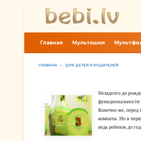
Перейти
к
содержанию
Главная
Мультяшки
Мультфи
ГЛАВНАЯ
»
ДЛЯ ДЕТЕЙ И РОДИТЕЛЕЙ
Ребенок до года: Ка
Незадолго до рожд
функциональности и
Конечно же, перед 
комнаты. Но в пер
ведь ребенок до го