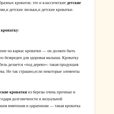
разных кроваток: это и классические
детские
и,и детские люльки,и детские кроватки-
 кроватку
:
ание на каркас кроватки — он должен быть
о безвреден для здоровья малыша. Кроватку
бель делается «под дерево»- такая продукция
ева. Не так страшно,если некоторые элементы
ские кроватки
из березы очень прочные и
годаря долговечности и визуальной
яким вмятинам и царапинам — такая кроватка