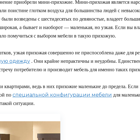
анение приобрели мини-прихожие. Мини-прихожая является нар
ли поистине глотком воздуха для большинства людей с невысок
е были возведены с шестидесятых по девяностые, владеет больш
широкая, а бывает и наоборот — маленькая, но узкая. Если вы вл
емало помучиться с выбором мебели в такую прихожую.
атков, узкая прихожая совершенно не приспособлена даже для ре
ную одежду
. Они крайне непрактичны и неудобны. Единствен
стречу потребителю и производит мебель для именно таких при
ми квартирами, ведь в них прихожие маленькие до предела. Если
специальной конфигурации мебели
ой по
для маленьк
такой ситуации.