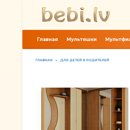
Перейти
к
содержанию
Главная
Мультяшки
Мультфи
ГЛАВНАЯ
»
ДЛЯ ДЕТЕЙ И РОДИТЕЛЕЙ
Выбираем подходящу