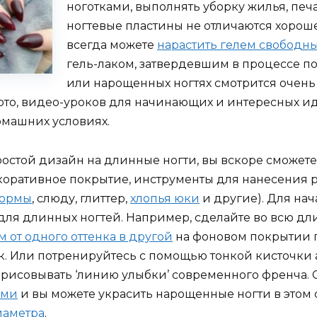
ноготками, выполнять уборку жилья, печ
ногтевые пластины не отличаются хорош
всегда можете
нарастить гелем свободн
гель-лаком, затвердевшим в процессе 
или нарощенных ногтях смотрится очень 
то, видео-уроков для начинающих и интересных иде
омашних условиях.
стой дизайн на длинные ногти, вы вскоре сможете
екоративное покрытие, инструменты для нанесения 
формы
, слюду, глиттер,
хлопья юки
и другие). Для на
ля длинных ногтей. Например, сделайте во всю дл
от одного оттенка в другой
на фоновом покрытии г
к. Или потренируйтесь с помощью тонкой кисточки
рорисовывать ‘линию улыбки’ современного френча.
ами
и вы можете украсить нарощенные ногти в этом 
иаметра
.