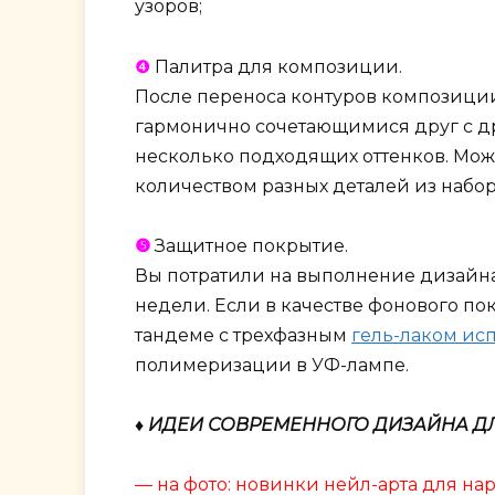
узоров;
❹
Палитра для композиции.
После переноса контуров композиции 
гармонично сочетающимися друг с др
несколько подходящих оттенков. Мож
количеством разных деталей из набор
❺
Защитное покрытие.
Вы потратили на выполнение дизайна н
недели. Если в качестве фонового п
тандеме с трехфазным
гель-лаком исп
полимеризации в УФ-лампе.
♦ ИДЕИ СОВРЕМЕННОГО ДИЗАЙНА Д
— на фото: новинки нейл-арта для на