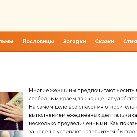
льмы
Пословицы
Загадки
Сказки
Стих
я длинных и нарощенных но
Многие женщины предпочитают носить 
свободным краем, так как ценят удобств
На самом деле все опасения относительн
выполнением ежедневных дел пальчика
несколько преувеличенными. Как показ
за неделю успевают наловчиться быстро