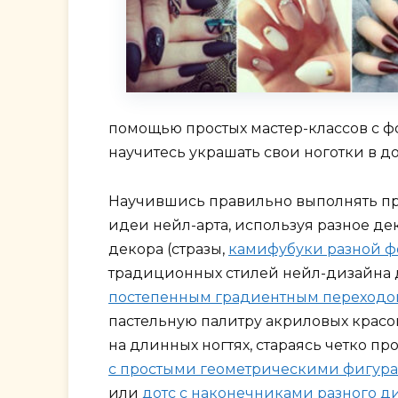
помощью простых мастер-классов с фо
научитесь украшать свои ноготки в д
Научившись правильно выполнять про
идеи нейл-арта, используя разное д
декора (стразы,
камифубуки разной 
традиционных стилей нейл-дизайна д
постепенным градиентным переходом 
пастельную палитру акриловых красо
на длинных ногтях, стараясь четко п
с простыми геометрическими фигур
или
дотс с наконечниками разного д