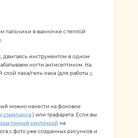
ем пальчики в ванночке с теплой
;
у
, двигаясь инструментом в одном
абатываем ногти антисептиком. На
 слой лака/гель-лака (для работы
с
рый можно нанести на фоновое
я стемпинга
) или трафарета. Если вы
зоры тонкой кисточкой
на
ога с фото уже созданных рисунков и