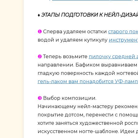
♦ ЭТАПЫ ПОДГОТОВКИ К НЕЙЛ-ДИЗ
❶
Сперва удаляем остатки
старого по
водой и удаляем кутикулу
инструмен
❷
Теперь возьмите
пилочку средней 
направлении. Бафиком выравниваем п
гладкую поверхность каждой ногтевой
гель-лаком вам понадобится УФ-ламп
❸
Выбор композиции.
Начинающему нейл-мастеру рекоменд
покрытие дотсом, перенести с помощ
хотите заняться художественной рос
искусственном ногте-шаблоне. Идеи д