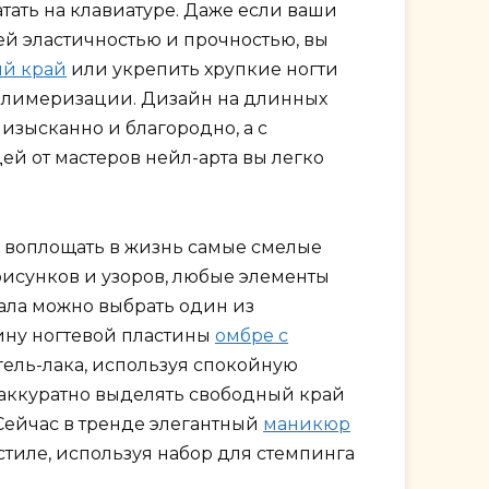
атать на клавиатуре. Даже если ваши
ей эластичностью и прочностью, вы
ый край
или укрепить хрупкие ногти
полимеризации. Дизайн на длинных
изысканно и благородно, а с
й от мастеров нейл-арта вы легко
 воплощать в жизнь самые смелые
рисунков и узоров, любые элементы
чала можно выбрать один из
ину ногтевой пластины
омбре с
ель-лака, используя спокойную
 аккуратно выделять свободный край
 Сейчас в тренде элегантный
маникюр
стиле, используя набор для стемпинга