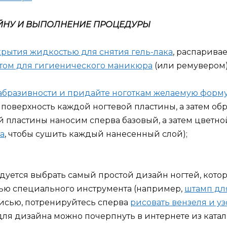
АЙНУ И ВЫПОЛНЕНИЕ ПРОЦЕДУРЫ
крытия жидкостью для снятия гель-лака
, распарива
том для гигиенического маникюра
(или ремувером)
абразивности и придайте ноготкам желаемую форм
оверхность каждой ногтевой пластины, а затем обр
 пластины наносим сперва базовый, а затем цветной
а
, чтобы сушить каждый нанесенный слой);
уется выбрать самый простой дизайн ногтей, кото
ью специального инструмента (например,
штамп дл
писью, потренируйтесь сперва
рисовать вензеля и у
ля дизайна можно почерпнуть в интернете из катал