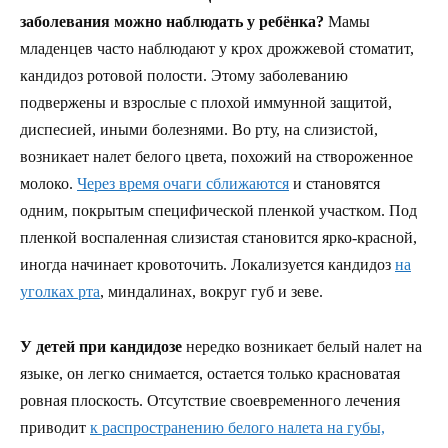
заболевания можно наблюдать у ребёнка?
Мамы
младенцев часто наблюдают у крох дрожжевой стоматит,
кандидоз ротовой полости. Этому заболеванию
подвержены и взрослые с плохой иммунной защитой,
диспесией, иными болезнями. Во рту, на слизистой,
возникает налет белого цвета, похожий на створоженное
молоко.
Через время очаги сближаются
и становятся
одним, покрытым специфической пленкой участком. Под
пленкой воспаленная слизистая становится ярко-красной,
иногда начинает кровоточить. Локализуется кандидоз
на
уголках рта
, миндалинах, вокруг губ и зеве.
У детей при кандидозе
нередко возникает белый налет на
языке, он легко снимается, остается только красноватая
ровная плоскость. Отсутствие своевременного лечения
приводит
к распространению белого налета на губы,