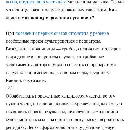
десна, внутреннюю часть щек
, миндалины малыша. Такую
молочницу врачи именуют дрожжевым глосситом.
Как
лечить молочницу в домашних условиях?
При
появлении первых очагов стоматита у ребенка
необходимо проконсультироваться с педиатром.
Возбудитель молочницы — грибок, специалист подберет
подходящие в конкретном случае антигрибковые
медикаменты, которые можно сочетать со препаратами
наружного применения: раствором соды, средством
Кандид, соком алоэ.
_^^_
Обрабатывать пораженные кандидозом участки во рту
нужно часто, и не останавливать курс лечения, как только
появились первые результаты, недолеченная молочница
будет настигать малыша опять и опять, высока вероятность
рецидива. Легкая форма молочницы у детей не требует