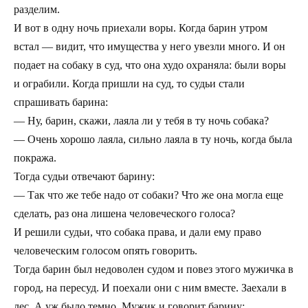
разделим.
И вот в одну ночь приехали воры. Когда барин утром
встал — видит, что имущества у него увезли много. И он
подает на собаку в суд, что она худо охраняла: были воры
и ограбили. Когда пришли на суд, то судьи стали
спрашивать барина:
— Ну, барин, скажи, лаяла ли у тебя в ту ночь собака?
— Очень хорошо лаяла, сильно лаяла в ту ночь, когда была
покража.
Тогда судьи отвечают барину:
— Так что же тебе надо от собаки? Что же она могла еще
сделать, раз она лишена человеческого голоса?
И решили судьи, что собака права, и дали ему право
человеческим голосом опять говорить.
Тогда барин был недоволен судом и повез этого мужичка в
город, на пересуд. И поехали они с ним вместе. Заехали в
лес. А уж было темно. Мужик и говорит барину: