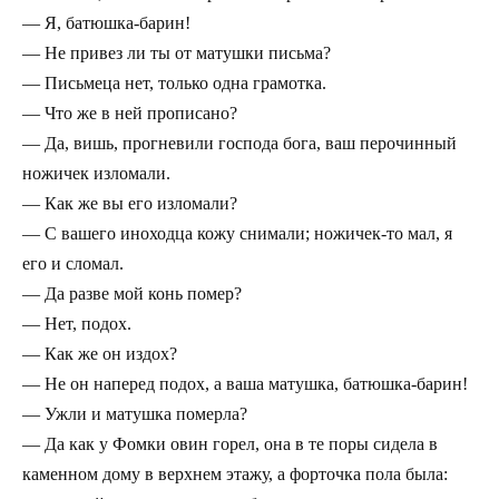
— Я, батюшка-барин!
— Не привез ли ты от матушки письма?
— Письмеца нет, только одна грамотка.
— Что же в ней прописано?
— Да, вишь, прогневили господа бога, ваш перочинный
ножичек изломали.
— Как же вы его изломали?
— С вашего иноходца кожу снимали; ножичек-то мал, я
его и сломал.
— Да разве мой конь помер?
— Нет, подох.
— Как же он издох?
— Не он наперед подох, а ваша матушка, батюшка-барин!
— Ужли и матушка померла?
— Да как у Фомки овин горел, она в те поры сидела в
каменном дому в верхнем этажу, а форточка пола была: