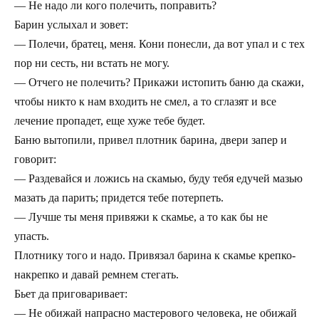
— Не надо ли кого полечить, поправить?
Барин услыхал и зовет:
— Полечи, братец, меня. Кони понесли, да вот упал и с тех
пор ни сесть, ни встать не могу.
— Отчего не полечить? Прикажи истопить баню да скажи,
чтобы никто к нам входить не смел, а то сглазят и все
лечение пропадет, еще хуже тебе будет.
Баню вытопили, привел плотник барина, двери запер и
говорит:
— Раздевайся и ложись на скамью, буду тебя едучей мазью
мазать да парить; придется тебе потерпеть.
— Лучше ты меня привяжи к скамье, а то как бы не
упасть.
Плотнику того и надо. Привязал барина к скамье крепко-
накрепко и давай ремнем стегать.
Бьет да приговаривает:
— Не обижай напрасно мастерового человека, не обижай