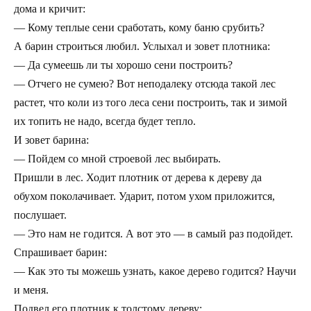
дома и кричит:
— Кому теплые сени сработать, кому баню срубить?
А барин строиться любил. Услыхал и зовет плотника:
— Да сумеешь ли ты хорошо сени построить?
— Отчего не сумею? Вот неподалеку отсюда такой лес
растет, что коли из того леса сени построить, так и зимой
их топить не надо, всегда будет тепло.
И зовет барина:
— Пойдем со мной строевой лес выбирать.
Пришли в лес. Ходит плотник от дерева к дереву да
обухом поколачивает. Ударит, потом ухом приложится,
послушает.
— Это нам не годится. А вот это — в самый раз подойдет.
Спрашивает барин:
— Как это ты можешь узнать, какое дерево годится? Научи
и меня.
Подвел его плотник к толстому дереву: