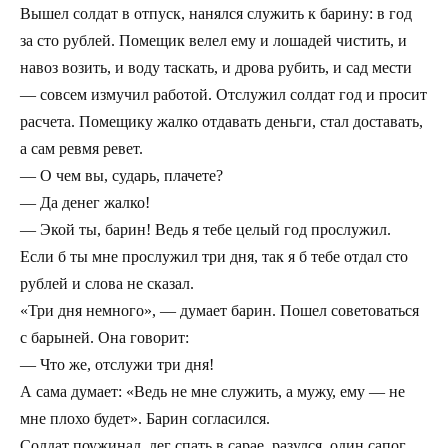
Вышел солдат в отпуск, нанялся служить к барину: в год
за сто рублей. Помещик велел ему и лошадей чистить, и
навоз возить, и воду таскать, и дрова рубить, и сад мести
— совсем измучил работой. Отслужил солдат год и просит
расчета. Помещику жалко отдавать деньги, стал доставать,
а сам ревмя ревет.
— О чем вы, сударь, плачете?
— Да денег жалко!
— Экой ты, барин! Ведь я тебе целый год прослужил.
Если б ты мне прослужил три дня, так я б тебе отдал сто
рублей и слова не сказал.
«Три дня немного», — думает барин. Пошел советоваться
с барыней. Она говорит:
— Что же, отслужи три дня!
А сама думает: «Ведь не мне служить, а мужу, ему — не
мне плохо будет». Барин согласился.
Солдат поужинал, лег спать в сарае, разулся, один сапог