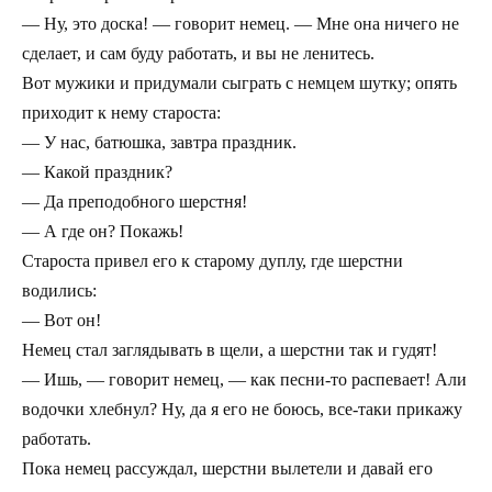
— Ну, это доска! — говорит немец. — Мне она ничего не
сделает, и сам буду работать, и вы не ленитесь.
Вот мужики и придумали сыграть с немцем шутку; опять
приходит к нему староста:
— У нас, батюшка, завтра праздник.
— Какой праздник?
— Да преподобного шерстня!
— А где он? Покажь!
Староста привел его к старому дуплу, где шерстни
водились:
— Вот он!
Немец стал заглядывать в щели, а шерстни так и гудят!
— Ишь, — говорит немец, — как песни-то распевает! Али
водочки хлебнул? Ну, да я его не боюсь, все-таки прикажу
работать.
Пока немец рассуждал, шерстни вылетели и давай его