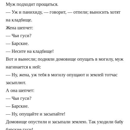
Муж подходит прощаться.
— Уж и панихиду, — говорит, — отпели; выносить хотят
на кладбище.
Жена шепчет:
— Чьи гуси?
— Барские.
— Несите на кладбище!
Вот и вынесли; подняли домовище опущать в могилу, муж
нагинается к ней:
— Ну, жена, уж тебя в могилу опущают и землей тотчас
засыплют.
А она шепчет:
— Чьи гуси?
— Барские.
— Ну, опущайте и засыпайте!
Домовище опустили и засыпали землею. Так уходили бабу
барские гуси!