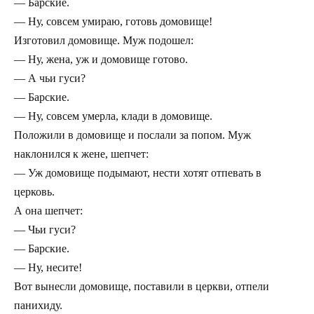
— Барские.
— Ну, совсем умираю, готовь домовище!
Изготовил домовище. Муж подошел:
— Ну, жена, уж и домовище готово.
— А чьи гуси?
— Барские.
— Ну, совсем умерла, клади в домовище.
Положили в домовище и послали за попом. Муж
наклонился к жене, шепчет:
— Уж домовище подымают, нести хотят отпевать в
церковь.
А она шепчет:
— Чьи гуси?
— Барские.
— Ну, несите!
Вот вынесли домовище, поставили в церкви, отпели
панихиду.