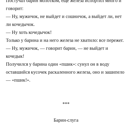
Постучал барин молотком, еще железа испортил много и
говорит:
— Ну, мужичок, не выйдет и сошничок, а выйдет ли, нет
ли кочедычок.
— Ну хоть кочедычок!
Только у барина и на него железа не хватило: все пережег.
— Ну, мужичок, — говорит барин, — не выйдет и
кочедык!
Получился у барина один «пшик»: сунул он в воду
оставшийся кусочек раскаленного железа, оно и зашипело
— «пшик!».
***
Барин-слуга