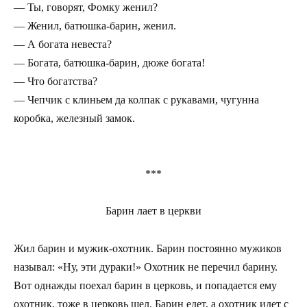
— Ты, говорят, Фомку женил?
— Женил, батюшка-барин, женил.
— А богата невеста?
— Богата, батюшка-барин, дюже богата!
— Что богатства?
— Чепчик с клиньем да колпак с рукавами, чугунна
коробка, железный замок.
***
Барин лает в церкви
Жил барин и мужик-охотник. Барин постоянно мужиков
называл: «Ну, эти дураки!» Охотник не перечил барину.
Вот однажды поехал барин в церковь, и попадается ему
охотник, тоже в церковь шел. Барин едет, а охотник идет с