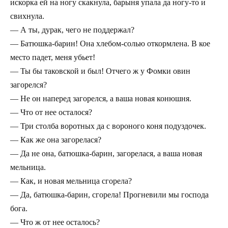
искорка ей на ногу скакнула, барыня упала да ногу-то и
свихнула.
— А ты, дурак, чего не поддержал?
— Батюшка-барин! Она хлебом-солью откормлена. В кое
место падет, меня убьет!
— Ты бы таковской и был! Отчего ж у Фомки овин
загорелся?
— Не он наперед загорелся, а ваша новая конюшня.
— Что от нее осталося?
— Три столба воротных да с вороного коня подуздочек.
— Как же она загорелася?
— Да не она, батюшка-барин, загорелася, а ваша новая
мельница.
— Как, и новая мельница сгорела?
— Да, батюшка-барин, сгорела! Прогневили мы господа
бога.
— Что ж от нее осталось?