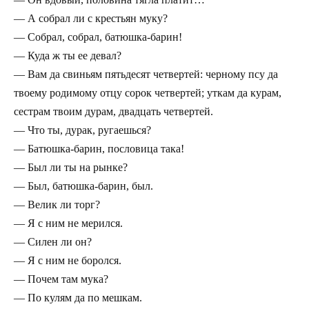
— А собрал ли с крестьян муку?
— Собрал, собрал, батюшка-барин!
— Куда ж ты ее девал?
— Вам да свиньям пятьдесят четвертей: черному псу да
твоему родимому отцу сорок четвертей; уткам да курам,
сестрам твоим дурам, двадцать четвертей.
— Что ты, дурак, ругаешься?
— Батюшка-барин, пословица така!
— Был ли ты на рынке?
— Был, батюшка-барин, был.
— Велик ли торг?
— Я с ним не мерился.
— Силен ли он?
— Я с ним не боролся.
— Почем там мука?
— По кулям да по мешкам.