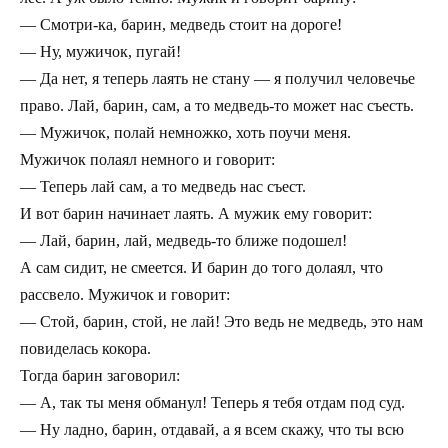
— Смотри-ка, барин, медведь стоит на дороге!
— Ну, мужичок, пугай!
— Да нет, я теперь лаять не стану — я получил человечье
право. Лай, барин, сам, а то медведь-то может нас съесть.
— Мужичок, полай немножко, хоть поучи меня.
Мужичок полаял немного и говорит:
— Теперь лай сам, а то медведь нас съест.
И вот барин начинает лаять. А мужик ему говорит:
— Лай, барин, лай, медведь-то ближе подошел!
А сам сидит, не смеется. И барин до того долаял, что
рассвело. Мужичок и говорит:
— Стой, барин, стой, не лай! Это ведь не медведь, это нам
повиделась кокора.
Тогда барин заговорил:
— А, так ты меня обманул! Теперь я тебя отдам под суд.
— Ну ладно, барин, отдавай, а я всем скажу, что ты всю