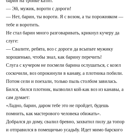
барин на тройке катит.
— Эй, мужик, вороти с дороги!
— Нет, барин, ты вороти. Я с возом, а ты порожняком —
тебе и воротить.
Не стал барин много разговаривать, крикнул кучеру да
слуге:
— Свалите, ребята, воз с дороги да всыпьте мужику
хорошенько, чтобы знал, как барину перечить!
Слуга с кучером не посмели барина ослушаться, с козел
соскочили, воз опрокинули в канаву, а плотника побили.
Потом сели и поехали, только пыль столбом завилась.
Бился, бился плотник, вызволил кой-как воз из канавы, а
сам думает:
«Ладно, барин, даром тебе это не пройдет, будешь
помнить, как мастерового человека обижать».
Добрался до дому, свалил бревно, захватил пилу да топор
и отправился в помещичью усадьбу. Идет мимо барского