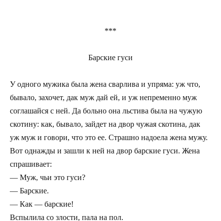
***
Барские гуси
У одного мужика была жена сварлива и упряма: уж что,
бывало, захочет, дак муж дай ей, и уж непременно муж
соглашайся с ней. Да больно она льстива была на чужую
скотину: как, бывало, зайдет на двор чужая скотина, дак
уж муж и говори, что это ее. Страшно надоела жена мужу.
Вот однажды и зашли к ней на двор барские гуси. Жена
спрашивает:
— Муж, чьи это гуси?
— Барские.
— Как — барские!
Вспылила со злости, пала на пол.