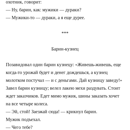
охотник, говорит:
— Ну, барин, как: мужики — дураки?
— Мужики-то — дураки, а я еще дурее.
***
Барин-кузнец
Позавидовал один барин кузнецу: «Живешь-живешь, еще
когда-то урожай будет и денег дождешься, а кузнец
молотком постучал — и с деньгами. Дай кузницу заведу!»
Завел барин кузницу; велел лакею мехи раздувать. Стоит
ждет заказчиков. Едет мимо мужик, шины заказать хочет
на все четыре колеса.
— Эй, стой! Заезжай сюда! — крикнул барин.
Мужик подъехал.
— Чего тебе?