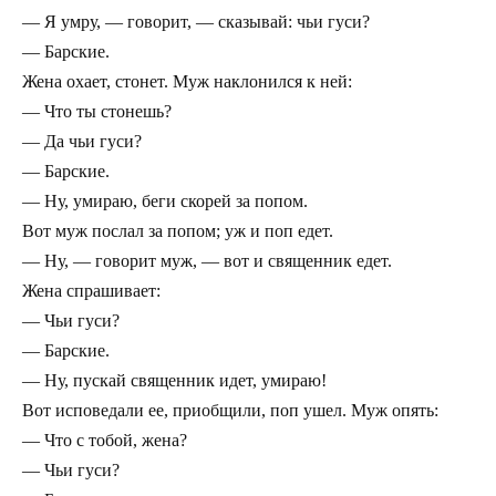
— Я умру, — говорит, — сказывай: чьи гуси?
— Барские.
Жена охает, стонет. Муж наклонился к ней:
— Что ты стонешь?
— Да чьи гуси?
— Барские.
— Ну, умираю, беги скорей за попом.
Вот муж послал за попом; уж и поп едет.
— Ну, — говорит муж, — вот и священник едет.
Жена спрашивает:
— Чьи гуси?
— Барские.
— Ну, пускай священник идет, умираю!
Вот исповедали ее, приобщили, поп ушел. Муж опять:
— Что с тобой, жена?
— Чьи гуси?