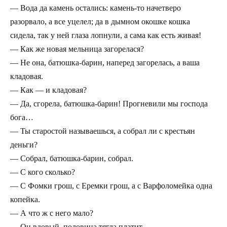
— Вода да камень остались: камень-то начетверо
разорвало, а все уцелел; да в дымном окошке кошка
сидела, так у ней глаза лопнули, а сама как есть живая!
— Как же новая мельница загорелася?
— Не она, батюшка-барин, наперед загорелась, а ваша
кладовая.
— Как — и кладовая?
— Да, сгорела, батюшка-барин! Прогневили мы господа
бога…
— Ты старостой называешься, а собрал ли с крестьян
деньги?
— Собрал, батюшка-барин, собрал.
— С кого сколько?
— С Фомки грош, с Еремки грош, а с Варфоломейка одна
копейка.
— А что ж с него мало?
— Он вдовый, половина тягла платит…