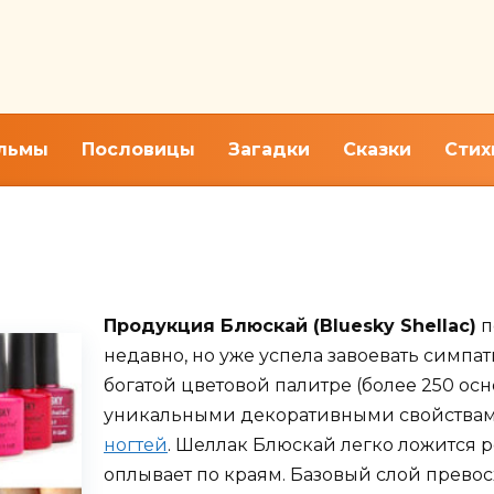
льмы
Пословицы
Загадки
Сказки
Стих
ти шеллак Блюскай. Палитра 
Продукция Блюскай (Bluesky Shellac)
п
недавно, но уже успела завоевать симп
богатой цветовой палитре (более 250 осн
уникальными декоративными свойства
ногтей
. Шеллак Блюскай легко ложится 
оплывает по краям. Базовый слой прево