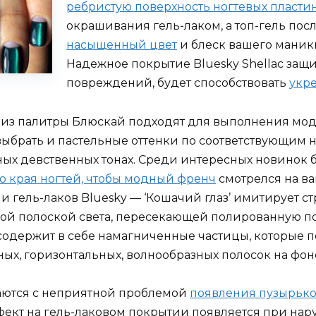
ребристую поверхность ногтевых пласти
окрашивания гель-лаком, а топ-гель пос
насыщенный цвет
и блеск вашего маник
Надежное покрытие Bluesky Shellac защи
повреждений, будет способствовать
укр
 из палитры Блюскай подходят для выполнения мод
 выбрать и пастельные оттенки по соответствующим 
ых девственных тонах. Среди интересных новинок 
 края ногтей, чтобы модный френч
смотрелся на ва
 гель-лаков Bluesky — ‘Кошачий глаз’ имитирует с
кой полоской света, пересекающей полированную по
 содержит в себе намагниченные частицы, которые 
х, горизонтальных, волнообразных полосок на фоне
аются с неприятной проблемой
появления пузырько
дефект на гель-лаковом покрытии появляется при н