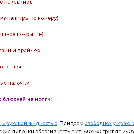
ое покрытие);
т из палитры по номеру);
нишное покрытие);
езии и праймер;
го слоя;
ые палочки.
 блюскай на ногти:
ицирующей жидкостью
. Придаем
свободному краю 
кие пилочки абразивностью от 180х180 грит до 240