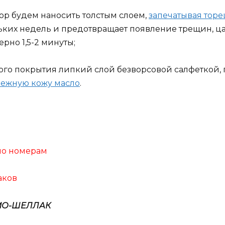
 Top будем наносить толстым слоем,
запечатывая торе
ьких недель и предотвращает появление трещин, ц
рно 1,5-2 минуты;
го покрытия липкий слой безворсовой салфеткой,
нежную кожу масло
.
 по номерам
аков
РМО-ШЕЛЛАК