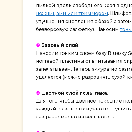
пилкой вдоль свободного края в од
ножницами или триммером
. Шлифов
улучшения сцепления с базой а зате
безворсовую салфетку). Наносим
тонк
❷
Базовый слой
.
Наносим тонким слоем базу Bluesky S
ногтевой пластины от впитывания ок
запечатываем. Теперь аккуратно разм
удаляется (можно разровнять сухой к
❸
Цветной слой гель-лака
.
Для того, чтобы цветное покрытие пол
каждый из которых нужно просушить в
лак равномерно на весь ноготь;