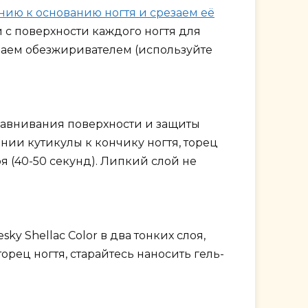
нию к основанию ногтя и срезаем её
с поверхности каждого ногтя для
ваем обезжиривателем (используйте
ыравнивания поверхности и защиты
ии кутикулы к кончику ногтя, торец
я (40-50 секунд). Липкий слой не
y Shellac Color в два тонких слоя,
рец ногтя, старайтесь наносить гель-