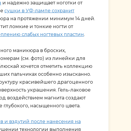
н
и надежно защищает ноготки от
ле
сушки в УФ-лампе сохранит
юра на протяжении минимум 14 дней.
тит ломкие и тонкие ногти от
еплению слабых ногтевых пластин
.
ного маникюра в броских,
номерам (см. фото) из линейки для
блюскай хочется отметить коллекцию
ших пальчиках особенно изысканно.
труктуру красивейшего драгоценного
верхность украшения. Гель-лаковое
под воздействием магнита создают
 глубокого, насыщенного цвета.
в и вздутий после нанесения на
арушении технологии выполнения