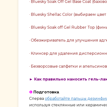
· Bluesky Soak Off Gel Base Coat (базов
· Bluesky Shellac Color (выбираем цве
· Bluesky Soak off Gel Rubber Top (фи
· Обезжириватель для улучшения адг
· Клинсер для удаления дисперсионно
· Безворсовые салфетки и апельсинов
► Как правильно наносить гель-лак
❶
Подготовка
.
Сперва
обработайте пальцы дезинф
используя стеклянные или керамичес