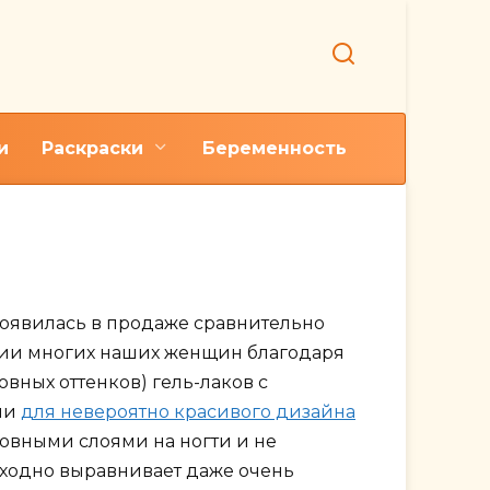
и
Раскраски
Беременность
цветов по номерам
оявилась в продаже сравнительно
атии многих наших женщин благодаря
овных оттенков) гель-лаков с
ми
для невероятно красивого дизайна
ровными слоями на ногти и не
сходно выравнивает даже очень