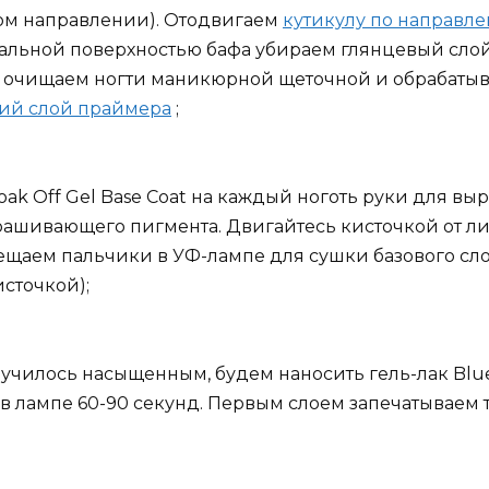
ном направлении). Отодвигаем
кутикулу по направле
альной поверхностью бафа убираем глянцевый слой 
м очищаем ногти маникюрной щеточной и обрабаты
ий слой праймера
;
oak Off Gel Base Coat на каждый ноготь руки для в
рашивающего пигмента. Двигайтесь кисточкой от лин
ещаем пальчики в УФ-лампе для сушки базового сло
источкой);
училось насыщенным, будем наносить гель-лак Bluesk
 лампе 60-90 секунд. Первым слоем запечатываем то