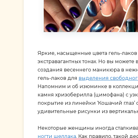
Яркие, насыщенные цвета гель-лаков
экстравагантных тонах. Но вы можете
создания весеннего маникюра в нежн
гель-лаков для
выделения свободного
Напомним и об изюминке в коллекции
камня хризоберилла (цимофана) с уз
покрытие из линейки ‘Кошачий глаз’
удивительные рисунки из вертикальны
Некоторые женщины иногда сталкив
ногти шеллака
. Как правило, такой 