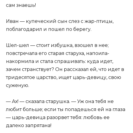
сам знаешь!
Иван — купеческий сын слез с жар-птицы,
поблагодарил и пошел по берегу.
Шел-шел — стоит избушка, взошел в нее;
повстречала его старая старуха, напоила-
накормила и стала спрашивать: куда идет,
зачем странствует? Он рассказал ей, что идет в
тридесятое царство, ищет царь-девицу, свою
суженую.
— Ах! — сказала старушка. — Уж она тебя не
любит больше; если ты попадешься ей на глаза
— царь-девица разорвет тебя: любовь ее
далеко запрятана!