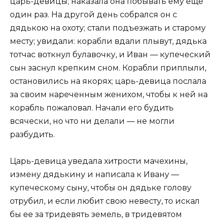
царь-девицы; наказала она побывать ему еще
один раз. На другой день собрался он с
дядькою на охоту; стали подъезжать и старому
месту; увидали: корабли вдали плывут, дядька
тотчас воткнул булавочку, и Иван — купеческий
сын заснул крепким сном. Корабли приплыли,
остановились на якорях; царь-девица послала
за своим нареченным женихом, чтобы к ней на
корабль пожаловал. Начали его будить
всячески, но что ни делали — не могли
разбудить.
Царь-девица уведала хитрости мачехины,
измену дядькину и написала к Ивану —
купеческому сыну, чтобы он дядьке голову
отрубил, и если любит свою невесту, то искал
бы ее за тридевять земель, в тридевятом