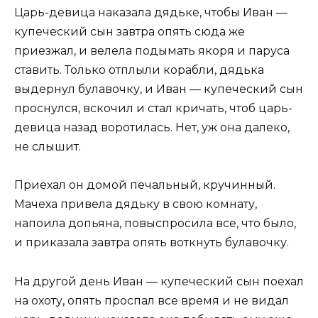
Царь-девица наказала дядьке, чтобы Иван —
купеческий сын завтра опять сюда же
приезжал, и велела подымать якоря и паруса
ставить. Только отплыли корабли, дядька
выдернул булавочку, и Иван — купеческий сын
проснулся, вскочил и стал кричать, чтоб царь-
девица назад воротилась. Нет, уж она далеко,
не слышит.
Приехал он домой печальный, кручинный.
Мачеха привела дядьку в свою комнату,
напоила допьяна, повыспросила все, что было,
и приказала завтра опять воткнуть булавочку.
На другой день Иван — купеческий сын поехал
на охоту, опять проспал все время и не видал