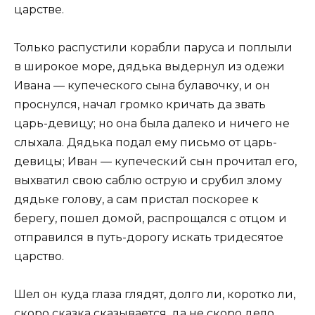
царстве.
Только распустили корабли паруса и поплыли
в широкое море, дядька выдернул из одежи
Ивана — купеческого сына булавочку, и он
проснулся, начал громко кричать да звать
царь-девицу; но она была далеко и ничего не
слыхала. Дядька подал ему письмо от царь-
девицы; Иван — купеческий сын прочитал его,
выхватил свою саблю острую и срубил злому
дядьке голову, а сам пристал поскорее к
берегу, пошел домой, распрощался с отцом и
отправился в путь-дорогу искать тридесятое
царство.
Шел он куда глаза глядят, долго ли, коротко ли,
скоро сказка сказывается, да не скоро дело