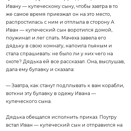
Ивану — купеческому сыну, чтобы завтра в то
же самое время приезжал он на это место,
распростилась с ним и отплыла в сторону А
Иван — купеческий сын воротился домой,
поужинал и лег спать. Мачеха завела его
дядьку в свою комнату, напоила пьяным и
стала спрашивать: не было ли у них чего на
охоте? Дядька ей все рассказал. Она, выслушав,
дала ему булавку и сказала:
— Завтра, как станут подплывать к вам корабли,
воткни эту булавку в одежу Ивана —
купеческого сына.
Дядька обещался исполнить приказ. Поутру
встал Иван — купеческий сын и отправился на