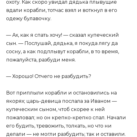
охоту. Как скоро увидал дядька плывущие
вдали корабли, тотчас взял и воткнул в его
одежу булавочку.
— Ах, как я спать хочу! — сказал купеческий
сын. — Послушай, дядька, я покуда лягу да
сосну, а как подплывут корабли, в то время,
пожалуйста, разбуди меня.
— Хорошо! Отчего не разбудить?
Вот приплыли корабли и остановились на
якорях; царь-девица послала за Иваном —
купеческим сыном, чтоб скорее к ней
пожаловал; но он крепко-крепко спал. Начали
его будить, тревожить, толкать, но что ни
делали — не могли разбудить; так и оставили.