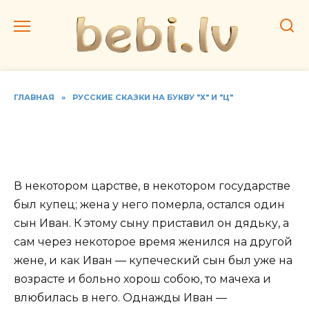
Перейти
к
содержанию
ГЛАВНАЯ
»
РУССКИЕ СКАЗКИ НА БУКВУ "Х" И "Ц"
Читать русскую народную
сказку «Царь-девица»
В некотором царстве, в некотором государстве
был купец; жена у него померла, остался один
сын Иван. К этому сыну приставил он дядьку, а
сам через некоторое время женился на другой
жене, и как Иван — купеческий сын был уже на
возрасте и больно хорош собою, то мачеха и
влюбилась в него. Однажды Иван —