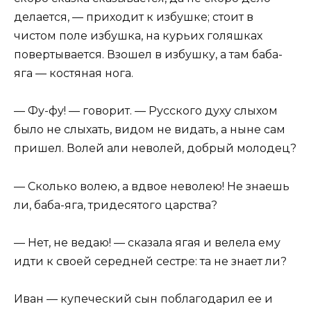
делается, — приходит к избушке; стоит в
чистом поле избушка, на курьих голяшках
повертывается. Взошел в избушку, а там баба-
яга — костяная нога.
— Фу-фу! — говорит. — Русского духу слыхом
было не слыхать, видом не видать, а ныне сам
пришел. Волей али неволей, добрый молодец?
— Сколько волею, а вдвое неволею! Не знаешь
ли, баба-яга, тридесятого царства?
— Нет, не ведаю! — сказала ягая и велела ему
идти к своей середней сестре: та не знает ли?
Иван — купеческий сын поблагодарил ее и