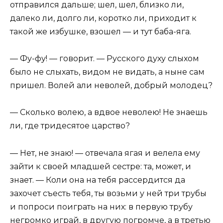
отправился дальше; шел, шел, близко ли,
далеко ли, долго ли, коротко ли, приходит к
такой же избушке, взошел — и тут баба-яга.
— Фу-фу! — говорит. — Русского духу слыхом
было не слыхать, видом не видать, а ныне сам
пришел. Волей али неволей, добрый молодец?
— Сколько волею, а вдвое неволею! Не знаешь
ли, где тридесятое царство?
— Нет, не знаю! — отвечала ягая и велела ему
зайти к своей младшей сестре: та, может, и
знает. — Коли она на тебя рассердится да
захочет съесть тебя, ты возьми у ней три трубы
и попроси поиграть на них: в первую трубу
негромко играй, в другую погромче, а в третью