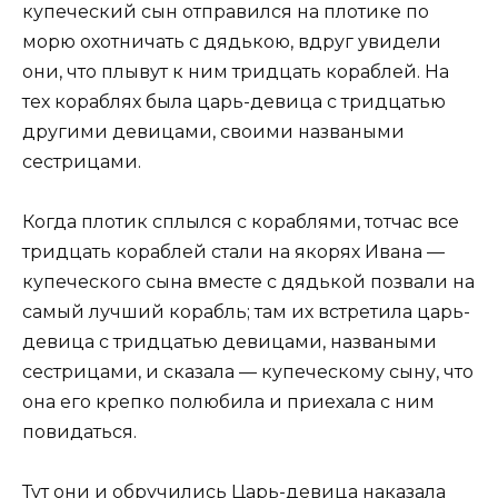
купеческий сын отправился на плотике по
морю охотничать с дядькою, вдруг увидели
они, что плывут к ним тридцать кораблей. На
тех кораблях была царь-девица с тридцатью
другими девицами, своими назваными
сестрицами.
Когда плотик сплылся с кораблями, тотчас все
тридцать кораблей стали на якорях Ивана —
купеческого сына вместе с дядькой позвали на
самый лучший корабль; там их встретила царь-
девица с тридцатью девицами, назваными
сестрицами, и сказала — купеческому сыну, что
она его крепко полюбила и приехала с ним
повидаться.
Тут они и обручились Царь-девица наказала