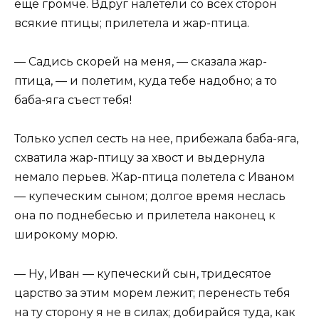
еще громче. Вдруг налетели со всех сторон
всякие птицы; прилетела и жар-птица.
— Садись скорей на меня, — сказала жар-
птица, — и полетим, куда тебе надобно; а то
баба-яга съест тебя!
Только успел сесть на нее, прибежала баба-яга,
схватила жар-птицу за хвост и выдернула
немало перьев. Жар-птица полетела с Иваном
— купеческим сыном; долгое время неслась
она по поднебесью и прилетела наконец к
широкому морю.
— Ну, Иван — купеческий сын, тридесятое
царство за этим морем лежит; перенесть тебя
на ту сторону я не в силах; добирайся туда, как