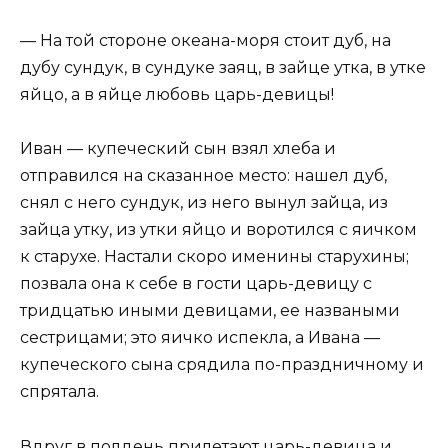
— На той стороне океана-моря стоит дуб, на
дубу сундук, в сундуке заяц, в зайце утка, в утке
яйцо, а в яйце любовь царь-девицы!
Иван — купеческий сын взял хлеба и
отправился на сказанное место: нашел дуб,
снял с него сундук, из него вынул зайца, из
зайца утку, из утки яйцо и воротился с яичком
к старухе. Настали скоро именины старухины;
позвала она к себе в гости царь-девицу с
тридцатью иными девицами, ее назваными
сестрицами; это яичко испекла, а Ивана —
купеческого сына срядила по-праздничному и
спрятала.
Вдруг в полдень прилетают царь-девица и