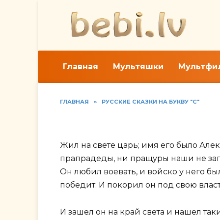
Перейти
к
содержанию
Главная
Мультяшки
Мультфи
ГЛАВНАЯ
»
РУССКИЕ СКАЗКИ НА БУКВУ "С"
Читать «Сказание о
Жил на свете царь; имя его было Алек
прапрадеды, ни пращуры наши не запо
Он любил воевать, и войско у него б
победит. И покорил он под свою власт
И зашел он на край света и нашел так