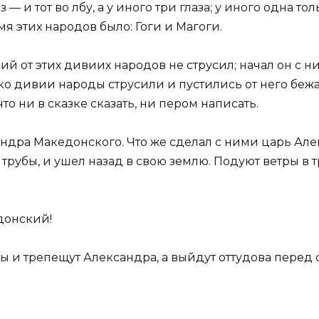
— и тот во лбу, а у иного три глаза; у иного одна тол
Имя этих народов было: Гоги и Магоги.
от этих дивиих народов не струсил; начал он с ним
о дивии народы струсили и пустились от него бежать
что ни в сказке сказать, ни пером написать.
андра Македонского. Что же сделал с ними царь Ал
 трубы, и ушел назад в свою землю. Подуют ветры в 
донский!
вы и трепещут Александра, а выйдут оттудова перед