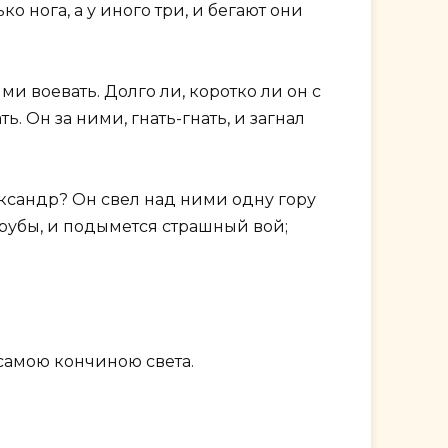
ько нога, а у иного три, и бегают они
и воевать. Долго ли, коротко ли он с
. Он за ними, гнать-гнать, и загнал
ександр? Он свел над ними одну гору
трубы, и подымется страшный вой;
 самою кончиною света.