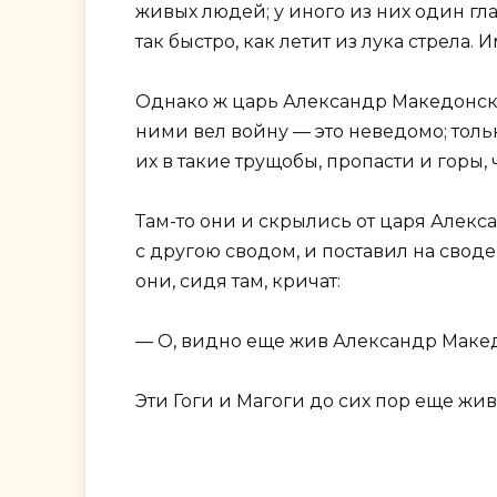
живых людей; у иного из них один глаз 
так быстро, как летит из лука стрела. 
Однако ж царь Александр Македонский 
ними вел войну — это неведомо; тольк
их в такие трущобы, пропасти и горы, 
Там-то они и скрылись от царя Алекс
с другою сводом, и поставил на своде
они, сидя там, кричат:
— О, видно еще жив Александр Маке
Эти Гоги и Магоги до сих пор еще жи