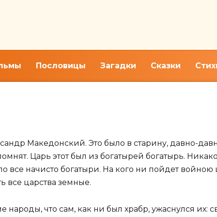
льмы
Пословицы
Загадки
Сказки
Стих
б Александре Македонском»
сандр Македонский. Это было в старину, давно-давно
мнят. Царь этот был из богатырей богатырь. Никакой
ыло все начисто богатыри. На кого ни пойдет войно
ь все царства земные.
ие народы, что сам, как ни был храбр, ужаснулся их: