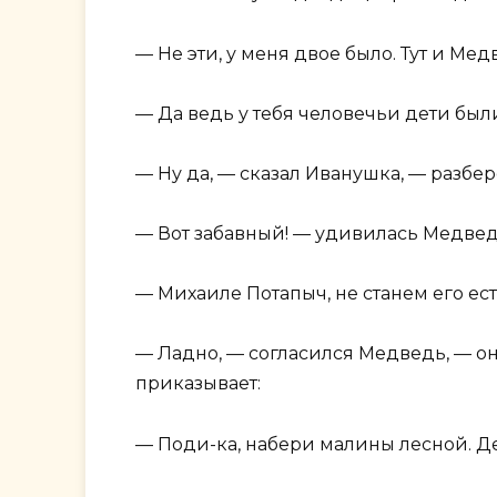
— Не эти, у меня двое было. Тут и Мед
— Да ведь у тебя человечьи дети был
— Ну да, — сказал Иванушка, — разбер
— Вот забавный! — удивилась Медвед
— Михаиле Потапыч, не станем его есть
— Ладно, — согласился Медведь, — он
приказывает:
— Поди-ка, набери малины лесной. Де