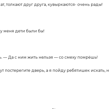
т, толкают друг друга, кувыркаются- очень рады!
и у меня дети были бы!
. — Да с ним жить нельзя — со смеху помрёшь!
ут постерегите дверь, а я пойду ребятишек искать, н