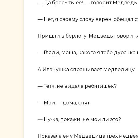
— Да брось ты её! — говорит Медведь.
— Нет, я своему слову верен: обещал ст
Пришли в берлогу. Медведь говорит 
— Гляди, Маша, какого я тебе дурачка 
А Иванушка спрашивает Медведицу:
— Тётя, не видала ребятишек?
— Мои — дома, спят.
— Ну-ка, покажи, не мои ли это?
Показала ему Медведица трёх медвежа