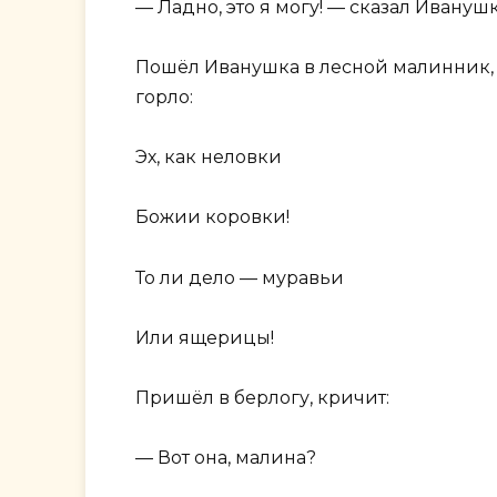
— Ладно, это я могу! — сказал Ивануш
Пошёл Иванушка в лесной малинник, н
горло:
Эх, как неловки
Божии коровки!
То ли дело — муравьи
Или ящерицы!
Пришёл в берлогу, кричит:
— Вот она, малина?