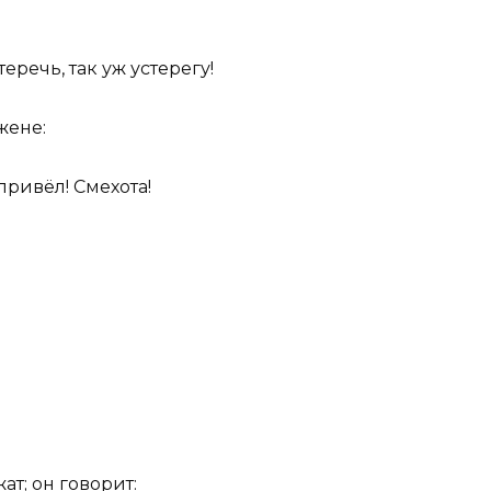
еречь, так уж устерегу!
жене:
привёл! Смехота!
т; он говорит: