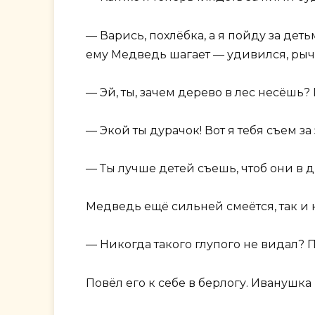
— Варись, похлёбка, а я пойду за деть
ему Медведь шагает — удивился, рыч
— Эй, ты, зачем дерево в лес несёшь?
— Экой ты дурачок! Вот я тебя съем за
— Ты лучше детей съешь, чтоб они в д
Медведь ещё сильней смеётся, так и к
— Никогда такого глупого не видал? П
Повёл его к себе в берлогу. Иванушка 