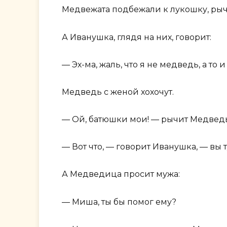
Медвежата подбежали к лукошку, рыча
А Иванушка, глядя на них, говорит:
— Эх-ма, жаль, что я не медведь, а то 
Медведь с женой хохочут.
— Ой, батюшки мои! — рычит Медведь
— Вот что, — говорит Иванушка, — вы т
А Медведица просит мужа:
— Миша, ты бы помог ему?