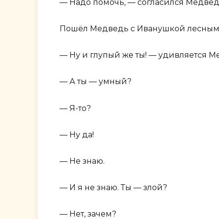
— Надо помочь, — согласился Медвед
Пошёл Медведь с Иванушкой лесными
— Ну и глупый же ты! — удивляется М
— А ты — умный?
— Я-то?
— Ну да!
— Не знаю.
— И я не знаю. Ты — злой?
— Нет, зачем?