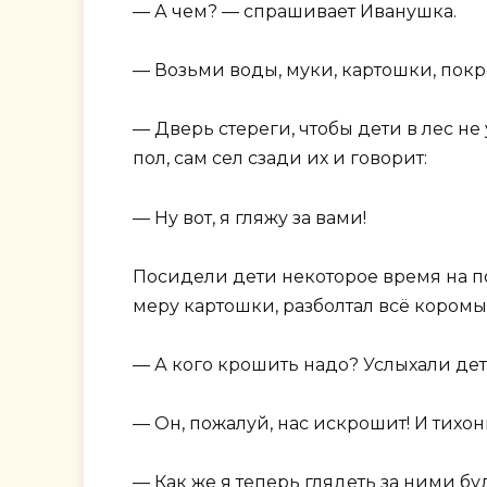
— А чем? — спрашивает Иванушка.
— Возьми воды, муки, картошки, покр
— Дверь стереги, чтобы дети в лес не
пол, сам сел сзади их и говорит:
— Ну вот, я гляжу за вами!
Посидели дети некоторое время на по
меру картошки, разболтал всё коромы
— А кого крошить надо? Услыхали дет
— Он, пожалуй, нас искрошит! И тихон
— Как же я теперь глядеть за ними бу