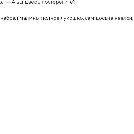
ка. — А вы дверь постерегите?
абрал малины полное лукошко, сам досыта наелся, 