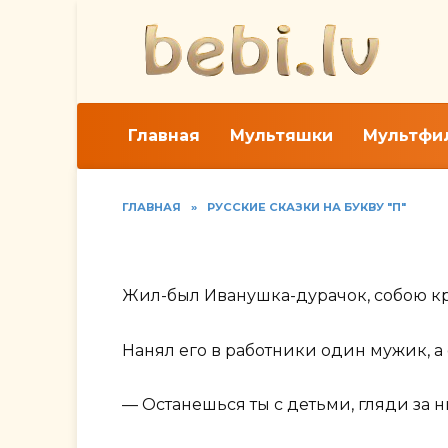
Перейти
к
содержанию
Главная
Мультяшки
Мультфи
ГЛАВНАЯ
»
РУССКИЕ СКАЗКИ НА БУКВУ "П"
Читать русскую наро
Жил-был Иванушка-дурачок, собою крас
Нанял его в работники один мужик, а 
— Останешься ты с детьми, гляди за н