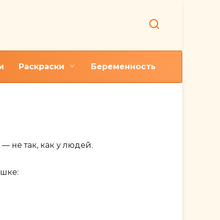
и
Раскраски
Беременность
дурачка»
— не так, как у людей.
ушке: