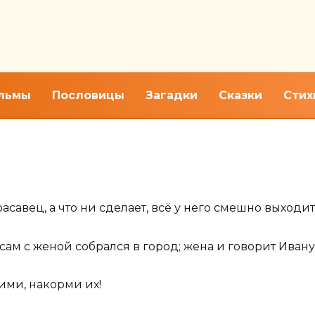
льмы
Пословицы
Загадки
Сказки
Стих
дную сказку «Про Иванушку-
авец, а что ни сделает, всё у него смешно выходит 
сам с женой собрался в город; жена и говорит Иван
ими, накорми их!