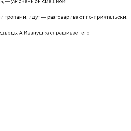
ь, — уж очень он смешной!
 тропами, идут — разговаривают по-приятельски.
едведь. А Иванушка спрашивает его: