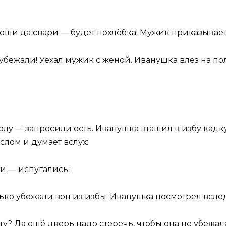
оши да свари — будет похлёбка! Мужик приказывает
 убежали! Уехал мужик с женой. Иванушка влез на пол
лу — запросили есть. Иванушка втащил в избу кадк
слом и думает вслух:
и — испугались:
ько убежали вон из избы. Иванушка посмотрел вслед
ду? Да ещё дверь надо стеречь, чтобы она не убежала