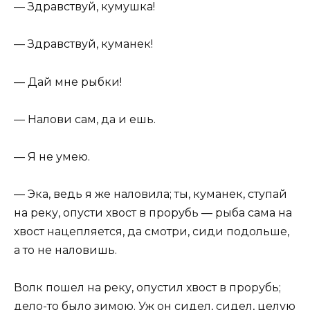
— Здравствуй, кумушка!
— Здравствуй, куманек!
— Дай мне рыбки!
— Налови сам, да и ешь.
— Я не умею.
— Эка, ведь я же наловила; ты, куманек, ступай
на реку, опусти хвост в прорубь — рыба сама на
хвост нацепляется, да смотри, сиди подольше,
а то не наловишь.
Волк пошел на реку, опустил хвост в прорубь;
дело-то было зимою. Уж он сидел, сидел, целую