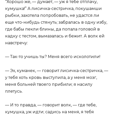
“Хорошо же, — думает, — уж я тебе отплачу,
кумушка!” А лисичка-сестричка, покушамши
рыбки, захотела попробовать, не удастся ли
еще что-нибудь стянуть; забралась в одну избу,
где бабы пекли блины, да попала головой в
кадку с тестом, вымазалась и бежит. А волк ей
навстречу:
— Так-то учишь ты? Меня всего исколотили!
— Эх, куманек, — говорит лисичка-сестричка, —
у тебя хоть кровь выступила, а у меня мозг,
меня больней твоего прибили; я насилу
плетусь.
— И то правда, — говорит волк, — где тебе,
кумушка, уж идти; садись на меня, я тебя