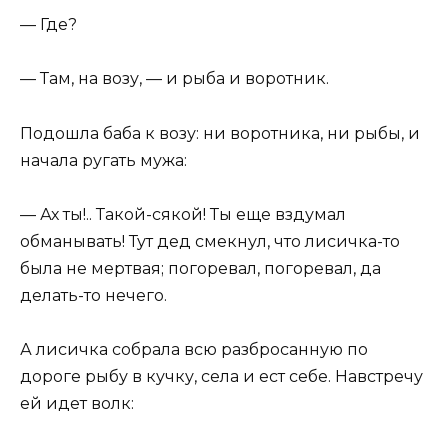
— Где?
— Там, на возу, — и рыба и воротник.
Подошла баба к возу: ни воротника, ни рыбы, и
начала ругать мужа:
— Ах ты!.. Такой-сякой! Ты еще вздумал
обманывать! Тут дед смекнул, что лисичка-то
была не мертвая; погоревал, погоревал, да
делать-то нечего.
А лисичка собрала всю разбросанную по
дороге рыбу в кучку, села и ест себе. Навстречу
ей идет волк: