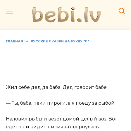
Перейти
к
содержанию
ГЛАВНАЯ
»
РУССКИЕ СКАЗКИ НА БУКВУ "Л"
Читать русскую народную
сказку «Лисичка-
сестричка и волк»
Жил себе дед да баба. Дед говорит бабе:
— Ты, баба, пеки пироги, а я поеду за рыбой.
Наловил рыбы и везет домой целый воз. Вот
едет он и видит: лисичка свернулась