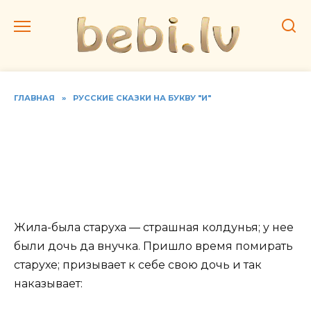
Перейти
к
содержанию
ГЛАВНАЯ
»
РУССКИЕ СКАЗКИ НА БУКВУ "И"
Читать русскую народную
сказку «Из страшных
рассказов: Мёртвая
колдунья»
Жила-была старуха — страшная колдунья; у нее
были дочь да внучка. Пришло время помирать
старухе; призывает к себе свою дочь и так
наказывает: