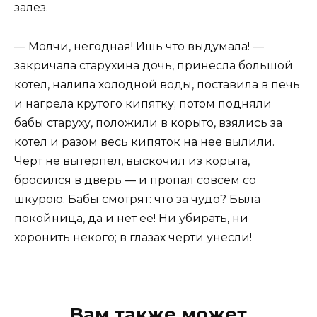
залез.
— Молчи, негодная! Ишь что выдумала! —
закричала старухина дочь, принесла большой
котел, налила холодной воды, поставила в печь
и нагрела крутого кипятку; потом подняли
бабы старуху, положили в корыто, взялись за
котел и разом весь кипяток на нее вылили.
Черт не вытерпел, выскочил из корыта,
бросился в дверь — и пропал совсем со
шкурою. Бабы смотрят: что за чудо? Была
покойница, да и нет ее! Ни убирать, ни
хоронить некого; в глазах черти унесли!
Вам также может