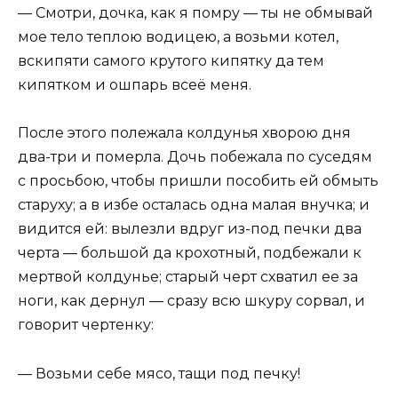
— Смотри, дочка, как я помру — ты не обмывай
мое тело теплою водицею, а возьми котел,
вскипяти самого крутого кипятку да тем
кипятком и ошпарь всеё меня.
После этого полежала колдунья хворою дня
два-три и померла. Дочь побежала по суседям
с просьбою, чтобы пришли пособить ей обмыть
старуху; а в избе осталась одна малая внучка; и
видится ей: вылезли вдруг из-под печки два
черта — большой да крохотный, подбежали к
мертвой колдунье; старый черт схватил ее за
ноги, как дернул — сразу всю шкуру сорвал, и
говорит чертенку:
— Возьми себе мясо, тащи под печку!