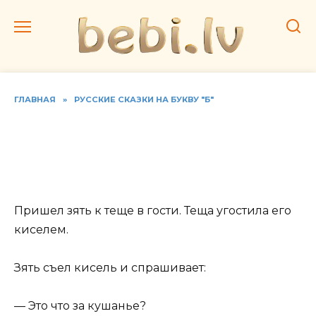
Перейти
к
содержанию
ГЛАВНАЯ
»
РУССКИЕ СКАЗКИ НА БУКВУ "Б"
Читать русскую народную
сказку «Беспамятный
зять»
Пришел зять к теще в гости. Теща угостила его
киселем.
Зять съел кисель и спрашивает:
— Это что за кушанье?