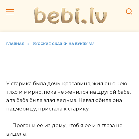
Перейти
к
содержанию
ГЛАВНАЯ
»
РУССКИЕ СКАЗКИ НА БУКВУ "А"
Читать русскую народную
сказку «Арысь-Поле»
У старика была дочь-красавица, жил он с нею
тихо и мирно, пока не женился на другой бабе,
а та баба была злая ведьма. Невзлюбила она
падчерицу, пристала к старику:
— Прогони ее из дому, чтоб я ее и в глаза не
видела.