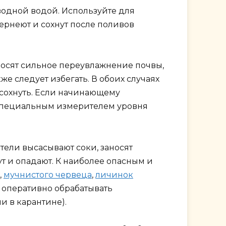
оводной водой. Используйте для
ернеют и сохнут после поливов
носят сильное переувлажнение почвы,
же следует избегать. В обоих случаях
засохнуть. Если начинающему
я специальным измерителем уровня
тели высасывают соки, заносят
ут и опадают. К наиболее опасным и
,
мучнистого червеца
,
личинок
и оперативно обрабатывать
и в карантине).