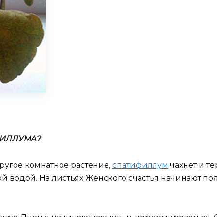
ФИЛЛУМА?
ругое комнатное растение,
спатифиллум
чахнет и те
й водой. На листьях Женского счастья начинают по