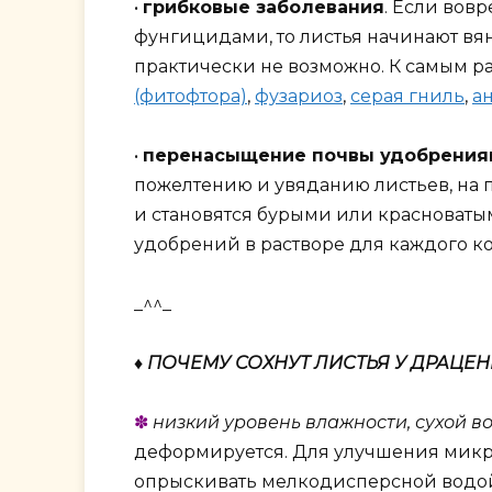
•
грибковые заболевания
. Если вов
фунгицидами, то листья начинают вян
практически не возможно. К самым 
(фитофтора)
,
фузариоз
,
серая гниль
,
а
•
перенасыщение почвы удобрения
пожелтению и увяданию листьев, на п
и становятся бурыми или красноваты
удобрений в растворе для каждого к
_^^_
♦ ПОЧЕМУ СОХНУТ ЛИСТЬЯ У ДРАЦЕ
✽
низкий уровень влажности, сухой во
деформируется. Для улучшения микро
опрыскивать мелкодисперсной водой л