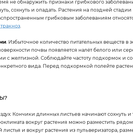
ремя не обнаружить признаки грибкового заболевани
уть, сохнуть и опадать. Растения на поздней стади
распространенным грибковым заболеваниям относят
нтракноз
.
ми
. Избыточное количество питательных веществ в 
оверхности почвы появляется налёт белого или серо
ми с желтизной. Соблюдайте частоту подкормок и с
онкретного вида. Перед подкормкой полейте растен
НЫ?
здух.
Кончики длинных листьев начинают сохнуть и т
климата вокруг растения можно разместить рядом 
истья и вокруг растения из пульверизатора, разме