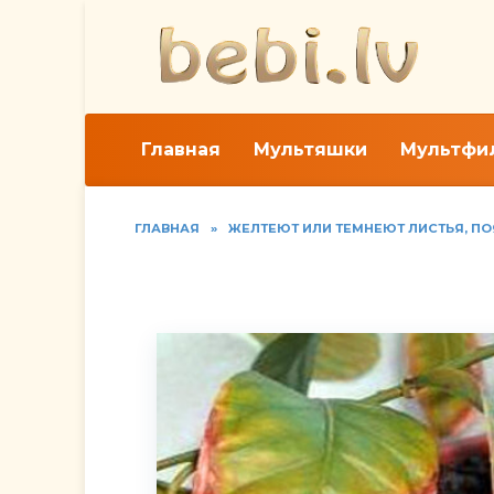
Перейти
к
содержанию
Главная
Мультяшки
Мультфи
ГЛАВНАЯ
»
ЖЕЛТЕЮТ ИЛИ ТЕМНЕЮТ ЛИСТЬЯ, П
Сохнут листья у дра