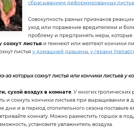
сбрасыванием деформированных листь
Совокупность разных признаков реакции
уход или поражение вредителями и бол
проблему и предпринять меры, которые п
 сохнут листья
и темнеют или желтеют кончики ли
охнут листья
у домашней драцены
,
у герани (пелар
за которых сохнут листья или кончики листьев у к
и, сухой воздух в комнате
. У многих тропических 
ть и сохнуть кончики листьев при выращивании в д
ие дни и в период отопительного сезона поставьте 
етривайте комнату. Можно разместить горшок в подд
зможность, установите увлажнитель воздуха.