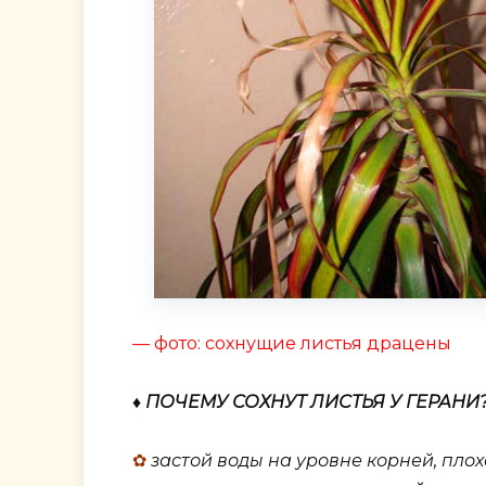
— фото: сохнущие листья драцены
♦ ПОЧЕМУ СОХНУТ ЛИСТЬЯ У ГЕРАНИ
✿
застой воды на уровне корней, пло