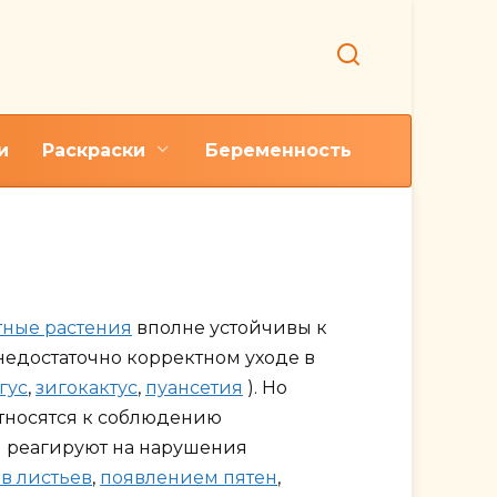
и
Раскраски
Беременность
ма
тные растения
вполне устойчивы к
едостаточно корректном уходе в
гус
,
зигокактус
,
пуансетия
). Но
тносятся к соблюдению
 реагируют на нарушения
в листьев
,
появлением пятен
,