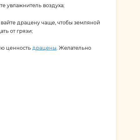
те увлажнитель воздуха;
ивайте драцену чаще, чтобы земляной
ть от грязи;
ую ценность
драцены
. Желательно