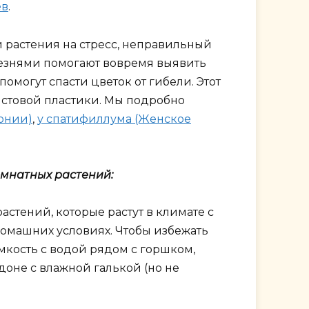
ев
.
 растения на стресс, неправильный
езнями помогают вовремя выявить
омогут спасти цветок от гибели. Этот
стовой пластики. Мы подробно
гонии)
,
у спатифиллума (Женское
омнатных растений:
растений, которые растут в климате с
омашних условиях. Чтобы избежать
емкость с водой рядом с горшком,
оне с влажной галькой (но не