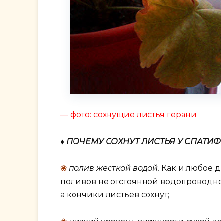
— фото: сохнущие листья герани
♦ ПОЧЕМУ СОХНУТ ЛИСТЬЯ У СПАТИ
❀
полив жесткой водой.
Как и любое д
поливов не отстоянной водопроводно
а кончики листьев сохнут;