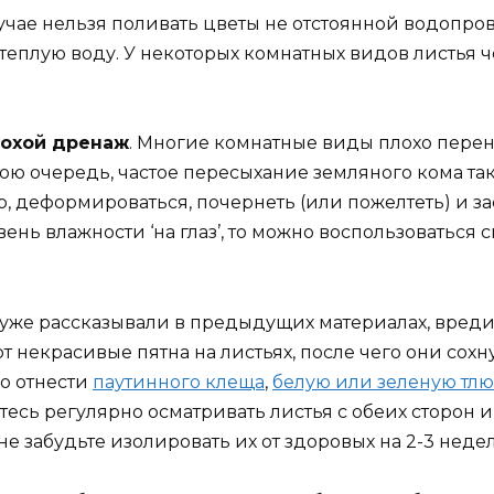
лучае нельзя поливать цветы не отстоянной водопр
теплую воду. У некоторых комнатных видов листья ч
лохой дренаж
. Многие комнатные виды плохо пере
ою очередь, частое пересыхание земляного кома так
ор, деформироваться, почернеть (или пожелтеть) и 
ень влажности ‘на глаз’, то можно воспользоватьс
ы уже рассказывали в предыдущих материалах, вреди
 некрасивые пятна на листьях, после чего они сохн
о отнести
паутинного клеща
,
белую или зеленую тлю
йтесь регулярно осматривать листья с обеих сторон 
 забудьте изолировать их от здоровых на 2-3 недел