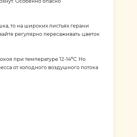
охнут. Особенно опасно
ка, то на широких листьях герани
ывайте регулярно пересаживать цветок
коя при температуре 12-14°C. Но
есса от холодного воздушного потока