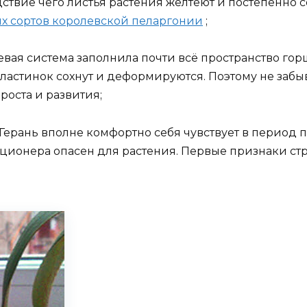
ствие чего листья растения желтеют и постепенно с
х сортов королевской пеларгонии
;
вая система заполнила почти всё пространство горш
пластинок сохнут и деформируются. Поэтому не заб
роста и развития;
Герань вполне комфортно себя чувствует в период по
ционера опасен для растения. Первые признаки стр