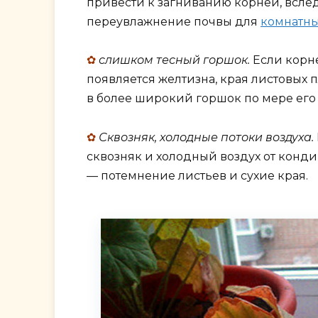
привести к загниванию корней, вслед
переувлажнение почвы для
комнатны
✿
слишком тесный горшок.
Если корне
появляется желтизна, края листовых 
в более широкий горшок по мере его 
✿
Сквозняк, холодные потоки воздуха.
сквозняк и холодный воздух от конди
— потемнение листьев и сухие края.