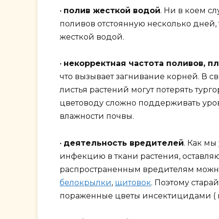
•
полив жесткой водой
. Ни в коем с
поливов отстоянную несколько дней, 
жесткой водой.
•
некорректная частота поливов, п
что вызывает загнивание корней. В св
листья растений могут потерять тург
цветоводу сложно поддерживать уров
влажности почвы.
•
деятельность вредителей
. Как м
инфекцию в ткани растения, оставляют
распространенным вредителям можн
белокрылки
,
щитовок
. Поэтому стара
пораженные цветы инсектицидами ( не