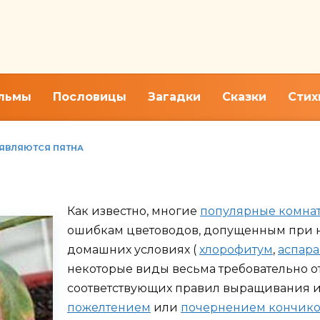
льмы
Пословицы
Загадки
Сказки
Стих
ОЯВЛЯЮТСЯ ПЯТНА
цены, герани или спатифиллу
Как известно, многие
популярные комна
ошибкам цветоводов, допущенным при н
домашних условиях (
хлорофитум
,
аспара
некоторые виды весьма требовательно о
соответствующих правил выращивания и
пожелтением
или
почернением кончико