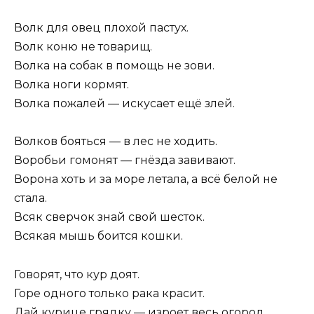
Волк для овец плохой пастух.
Волк коню не товарищ.
Волка на собак в помощь не зови.
Волка ноги кормят.
Волка пожалей — искусает ещё злей.
Волков бояться — в лес не ходить.
Воробьи гомонят — гнёзда завивают.
Ворона хоть и за море летала, а всё белой не
стала.
Всяк сверчок знай свой шесток.
Всякая мышь боится кошки.
Говорят, что кур доят.
Горе одного только рака красит.
Дай курице грядку — изроет весь огород.