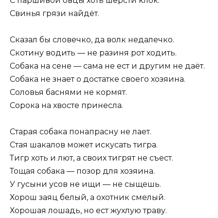
С паршивой овцы хоть шерсти клок.
Свинья грязи найдёт.
Сказал бы словечко, да волк недалечко.
Скотину водить — не разиня рот ходить.
Собака на сене — сама не ест и другим не даёт.
Собака не знает о достатке своего хозяина.
Соловья баснями не кормят.
Сорока на хвосте принесла.
Старая собака понапрасну не лает.
Стая шакалов может искусать тигра.
Тигр хоть и лют, а своих тигрят не съест.
Тощая собака — позор для хозяина.
У гусыни усов не ищи — не сыщешь.
Хорош заяц белый, а охотник смелый.
Хорошая лошадь, но ест жухлую траву.