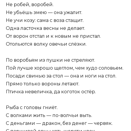
Не робей, воробей.
Не убьёшь змею — она ужалит.
Не учи козу: сама с воза стащит.
Одна ласточка весны не делает.
От ворон отстал и к новым не пристал.
Отольются волку овечьи слёзки.
По воробьям из пушки не стреляют.
Пой лучше хорошо щеглом, чем худо соловьем.
Посади свинью за стол — она и ноги на стол.
Прямо только вороны летают.
Птичка невеличка, да коготок остёр.
Рыба с головы гниёт.
С волками жить — по-волчьи выть.
С деньгами — дракон, без денег — червяк.