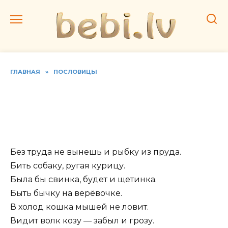
Перейти
к
содержанию
ГЛАВНАЯ
»
ПОСЛОВИЦЫ
Трусливому зайке и пенёк
волк. Пословицы о
животных
Без труда не вынешь и рыбку из пруда.
Бить собаку, ругая курицу.
Была бы свинка, будет и щетинка.
Быть бычку на верёвочке.
В холод кошка мышей не ловит.
Видит волк козу — забыл и грозу.