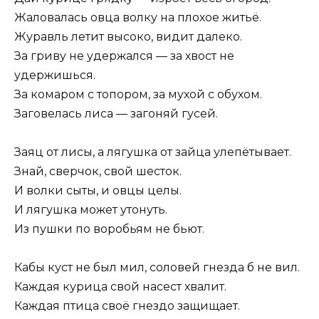
Жаловалась овца волку на плохое житьё.
Журавль летит высоко, видит далеко.
За гриву не удержался — за хвост не
удержишься.
За комаром с топором, за мухой с обухом.
Заговелась лиса — загоняй гусей.
Заяц от лисы, а лягушка от зайца улепётывает.
Знай, сверчок, свой шесток.
И волки сыты, и овцы целы.
И лягушка может утонуть.
Из пушки по воробьям не бьют.
Кабы куст не был мил, соловей гнезда б не вил.
Каждая курица свой насест хвалит.
Каждая птица своё гнездо защищает.