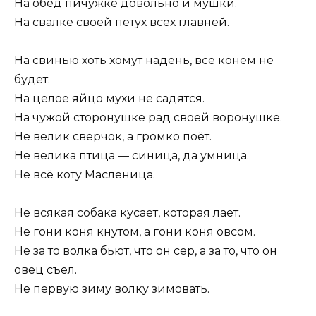
На обед пичужке довольно и мушки.
На свалке своей петух всех главней.
На свинью хоть хомут надень, всё конём не
будет.
На целое яйцо мухи не садятся.
На чужой сторонушке рад своей воронушке.
Не велик сверчок, а громко поёт.
Не велика птица — синица, да умница.
Не всё коту Масленица.
Не всякая собака кусает, которая лает.
Не гони коня кнутом, а гони коня овсом.
Не за то волка бьют, что он сер, а за то, что он
овец съел.
Не первую зиму волку зимовать.