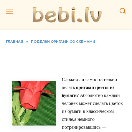
Перейти
к
содержанию
ГЛАВНАЯ
»
ПОДЕЛКИ ОРИГАМИ СО СХЕМАМИ
Цветы из бумаги в
технике оригами
Сложно ли самостоятельно
делать
оригами цветы из
бумаги
? Абсолютно каждый
человек может сделать цветок
из бумаги в классическом
стиле,а немного
потренировавшись —