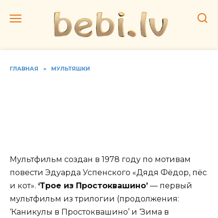
Перейти
к
содержанию
ГЛАВНАЯ
»
МУЛЬТЯШКИ
Смотреть все серии
мультфильма ‘Трое из
Простоквашино’ (1978-
1984)
Мультфильм создан в 1978 году по мотивам
повести Эдуарда Успенского «Дядя Фёдор, пёс
и кот».
‘Трое из Простоквашино’
— первый
мультфильм из трилогии (продолжения:
‘Каникулы в Простоквашино’ и ‘Зима в