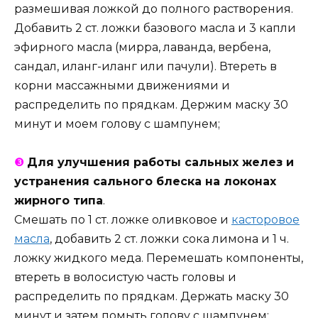
размешивая ложкой до полного растворения.
Добавить 2 ст. ложки базового масла и 3 капли
эфирного масла (мирра, лаванда, вербена,
сандал, иланг-иланг или пачули). Втереть в
корни массажными движениями и
распределить по прядкам. Держим маску 30
минут и моем голову с шампунем;
❸
Для улучшения работы сальных желез и
устранения сального блеска на локонах
жирного типа
.
Смешать по 1 ст. ложке оливковое и
касторовое
масла
, добавить 2 ст. ложки сока лимона и 1 ч.
ложку жидкого меда. Перемешать компоненты,
втереть в волосистую часть головы и
распределить по прядкам. Держать маску 30
минут и затем помыть голову с шампунем;