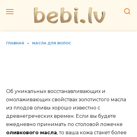
Перейти
к
содержанию
ГЛАВНАЯ
»
МАСЛА ДЛЯ ВОЛОС
Домашние маски на
основе оливкового масла,
5 лучших рецептов
Об уникальных восстанавливающих и
омолаживающих свойствах золотистого масла
из плодов оливы хорошо известно с
древнегреческих времен. Если вы будете
ежедневно принимать по столовой ложечке
оливкового масла
, то ваша кожа станет более