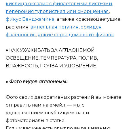
кислица оксалис с фиолетовыми листьями
,
пеперомия туполистная или сморщенная
,
фикус Бенджамина
, а также красивоцветущие
растения:
ампельная петуния
,
орхидея
фаленопсис
,
яркие сорта домашних фиалок
.
♦ КАК УХАЖИВАТЬ ЗА АГЛАОНЕМОЙ:
ОСВЕЩЕНИЕ, ТЕМПЕРАТУРА, ПОЛИВ,
ВЛАЖНОСТЬ, ПОЧВА И УДОБРЕНИЕ.
♦ Фото видов аглаонемы:
Фото своих декоративных растений вы можете
отправить нам на емейл. — мы с
удовольствием опубликуем ваши
фотоматериалы в статье.
Если у вас уже есть опыт по выращиванию