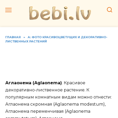
Перейти
к
содержанию
ГЛАВНАЯ
»
А: ФОТО КРАСИВОЦВЕТУЩИХ И ДЕКОРАТИВНО-
ЛИСТВЕННЫХ РАСТЕНИЙ
Фото видов аглаонемы и
советы по уходу за
растением
Аглаонема (Aglaonema)
. Красивое
декоративно-лиственное растение. К
популярным комнатным видам можно отнести:
Аглаонема скромная (Aglaonema modestum),
Аглаонема переменчивая (Aglaonema