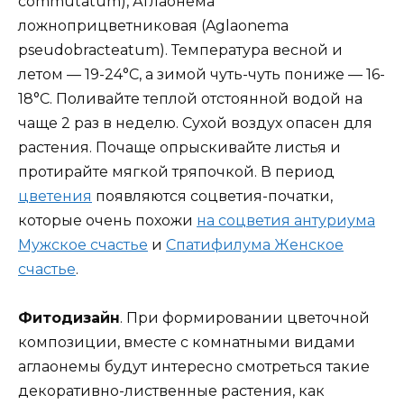
commutatum), Аглаонема
ложноприцветниковая (Aglaonema
pseudobracteatum). Температура весной и
летом — 19-24°C, а зимой чуть-чуть пониже — 16-
18°C. Поливайте теплой отстоянной водой на
чаще 2 раз в неделю. Сухой воздух опасен для
растения. Почаще опрыскивайте листья и
протирайте мягкой тряпочкой. В период
цветения
появляются соцветия-початки,
которые очень похожи
на соцветия антуриума
Мужское счастье
и
Спатифилума Женское
счастье
.
Фитодизайн
. При формировании цветочной
композиции, вместе с комнатными видами
аглаонемы будут интересно смотреться такие
декоративно-лиственные растения, как