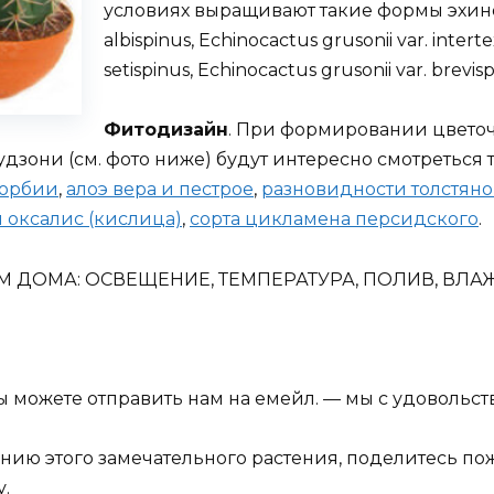
условиях выращивают такие формы эхинока
albispinus, Echinocactus grusonii var. intert
setispinus, Echinocactus grusonii var. brevisp
Фитодизайн
. При формировании цветоч
дзони (см. фото ниже) будут интересно смотреться
форбии
,
алоэ вера и пестрое
,
разновидности толстяно
 оксалис (кислица)
,
сорта цикламена персидского
.
ОМ ДОМА: ОСВЕЩЕНИЕ, ТЕМПЕРАТУРА, ПОЛИВ, ВЛА
ы можете отправить нам на емейл. — мы с удовольс
анию этого замечательного растения, поделитесь п
.