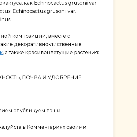
ктуса, как Echinocactus grusonii var.
extus, Echinocactus grusonii var.
inus.
ной композиции, вместе с
 такие декоративно-лиственные
к
, а также красивоцветущие растения:
ЖНОСТЬ, ПОЧВА И УДОБРЕНИЕ.
твием опубликуем ваши
ожалуйста в Комментариях своими