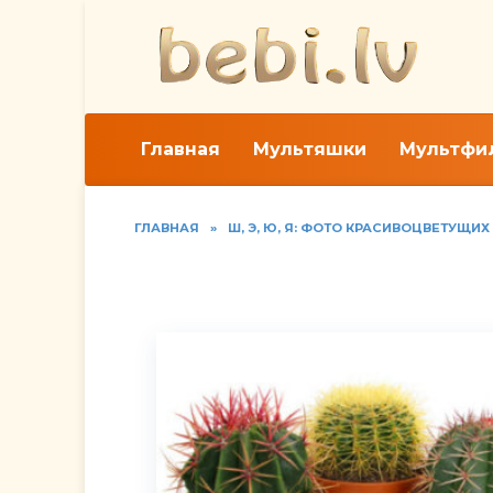
Перейти
к
содержанию
Главная
Мультяшки
Мультфи
ГЛАВНАЯ
»
Ш, Э, Ю, Я: ФОТО КРАСИВОЦВЕТУЩИ
Фото видов эхинокак