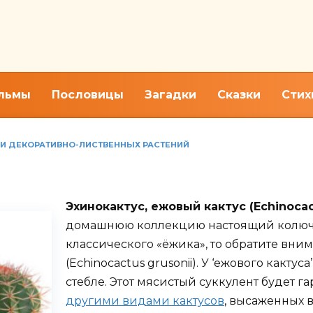
льмы
Пословицы
Загадки
Сказки
Стих
Х И ДЕКОРАТИВНО-ЛИСТВЕННЫХ РАСТЕНИЙ
туса, домашний уход за какт
Эхинокактус, ежовый кактус (Echinocac
домашнюю коллекцию настоящий колюч
классического «ёжика», то обратите вни
(Echinocactus grusonii). У ‘ежового какт
стебле. Этот мясистый суккулент будет 
другими видами кактусов
, высаженных 