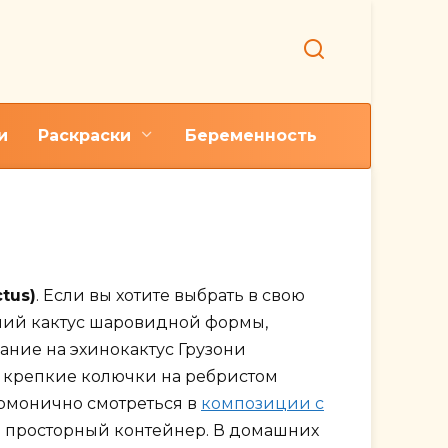
и
Раскраски
Беременность
усом
tus)
. Если вы хотите выбрать в свою
ий кактус шаровидной формы,
мание на эхинокактус Грузони
уса’ крепкие колючки на ребристом
гармонично смотреться в
композиции с
в просторный контейнер. В домашних