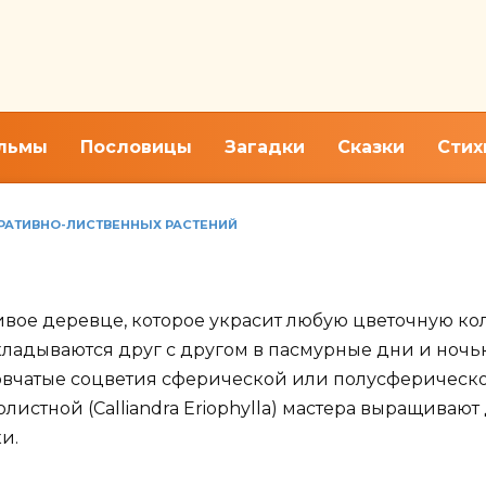
льмы
Пословицы
Загадки
Сказки
Стих
ОРАТИВНО-ЛИСТВЕННЫХ РАСТЕНИЙ
ры, домашний уход за расте
ивое деревце, которое украсит любую цветочную ко
ладываются друг с другом в пасмурные дни и ночью
ловчатые соцветия сферической или полусферичес
стной (Calliandra Eriophylla) мастера выращивают
и.