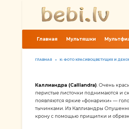
Перейти
к
содержанию
Главная
Мультяшки
Мультфи
ГЛАВНАЯ
»
К: ФОТО КРАСИВОЦВЕТУЩИХ И ДЕК
Фото видов каллианд
Каллиандра (Calliandra)
. Очень крас
перистые листочки поднимаются и ск
появляются яркие «фонарики» — го
тычинками. Из Каллиандры Опушенноли
крону с помощью прищипки и обрезк