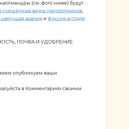
аллиандры (см. фото ниже) будут
е горшечные виды папоротников
,
:
цветущая азалия
и
фуксия в стиле
НОСТЬ, ПОЧВА И УДОБРЕНИЕ.
твием опубликуем ваши
ожалуйста в Комментариях своими