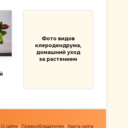
Фото видов
клеродендрума,
домашний уход
за растением
й
|
О сайте
|
Правообладателям
|
Карта сайта