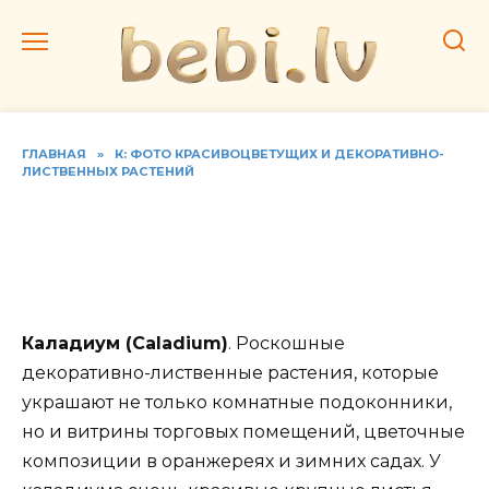
Перейти
к
содержанию
ГЛАВНАЯ
»
К: ФОТО КРАСИВОЦВЕТУЩИХ И ДЕКОРАТИВНО-
ЛИСТВЕННЫХ РАСТЕНИЙ
Фото видов каладиума,
домашний уход за
растением
Каладиум (Caladium)
. Роскошные
декоративно-лиственные растения, которые
украшают не только комнатные подоконники,
но и витрины торговых помещений, цветочные
композиции в оранжереях и зимних садах. У