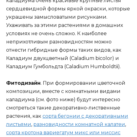
каладиума очень красивые крупные листья
сердцевидной формы яркой окраски, которые
украшены замысловатыми рисунками.
Ухаживать за этими растениями в домашних
условиях не очень сложно. К наиболее
неприхотливым разновидностям можно
отнести гибридные формы таких видов, как
Каладиум двухцветный (Caladium bicolor) и
Каладиум Гумбольдта (Caladium Humboldtii).
Фитодизайн
. При формировании цветочной
композиции, вместе с комнатными видами
каладиума (см. фото ниже) будут интересно
смотреться такие декоративно-лиственные
растения, как
сорта бегонии с декоративными
листьями
,
разновидности комнатной калатеи
,
сорта кротона вариегатум микс или миссис