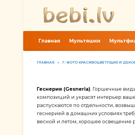
Перейти
к
содержанию
Главная
Мультяшки
Мультфи
ГЛАВНАЯ
»
Г: ФОТО КРАСИВОЦВЕТУЩИХ И ДЕК
Фото видов геснерии
Геснерия (Gesneria)
. Горшечные вид
композиций и украсят интерьер ваш
распускаются по отдельности, возвы
геснерией в домашних условиях треб
весной и летом, хорошее освещение 