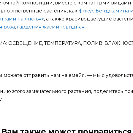
точной композиции, вместе с комнатными видами г
ивно-лиственные растения, как
фикус Бенджамина и
нками на листьях
, а также красивоцветущие растен
я роза
,
гардения жасминовидная
.
МА: ОСВЕЩЕНИЕ, ТЕМПЕРАТУРА, ПОЛИВ, ВЛАЖНОС
ы можете отправить нам на емейл. — мы с удовольс
анию этого замечательного растения, поделитесь п
.
Вам также может понравиться