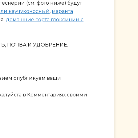
еснерии (см. фото ниже) будут
ли каучуконосный
,
маранта
ия:
домашние сорта глоксинии с
ТЬ, ПОЧВА И УДОБРЕНИЕ.
твием опубликуем ваши
ожалуйста в Комментариях своими