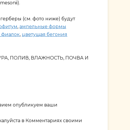
esonii).
ерберы (см. фото ниже) будут
офитум
,
ампельные формы
 фиалок
,
цветущая бегония
УРА, ПОЛИВ, ВЛАЖНОСТЬ, ПОЧВА И
твием опубликуем ваши
ожалуйста в Комментариях своими