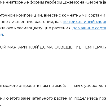
кже миниатюрные формы герберы Джемсона (Gerbera jam
точной композиции, вместе с комнатными сортами г
ивно-лиственные растения, как
неприхотливый хлор
 а также красивоцветущие растения:
домашние сорта
ий
.
КОЙ МАРГАРИТКОЙ’ ДОМА: ОСВЕЩЕНИЕ, ТЕМПЕРАТ
ы можете отправить нам на емейл. — мы с удовольс
анию этого замечательного растения, поделитесь п
.