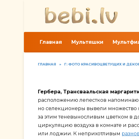
Перейти
к
содержанию
Главная
Мультяшки
Мультфи
ГЛАВНАЯ
»
Г: ФОТО КРАСИВОЦВЕТУЩИХ И ДЕК
Фото видов герберы,
Гербера, Трансваальская маргаритк
расположению лепестков напоминающ
но селекционеры вывели множество
за этим теневыносливым цветком в д
циркуляцию воздуха в комнате и рас
или лоджии. К неприхотливым
разно