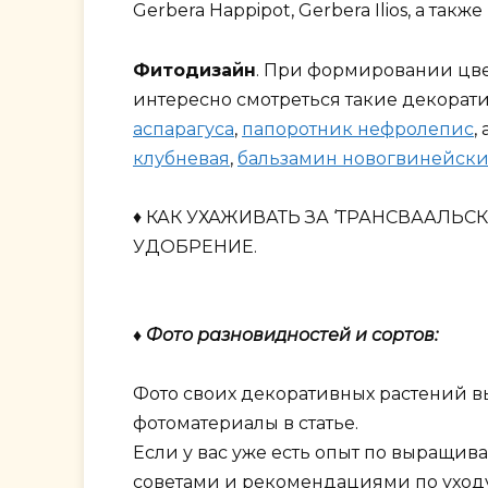
Gerbera Happipot, Gerbera Ilios, а та
Фитодизайн
. При формировании цве
интересно смотреться такие декорат
аспарагуса
,
папоротник нефролепис
,
клубневая
,
бальзамин новогвинейск
♦ КАК УХАЖИВАТЬ ЗА ‘ТРАНСВААЛЬС
УДОБРЕНИЕ.
♦ Фото разновидностей и сортов:
Фото своих декоративных растений в
фотоматериалы в статье.
Если у вас уже есть опыт по выращив
советами и рекомендациями по уходу