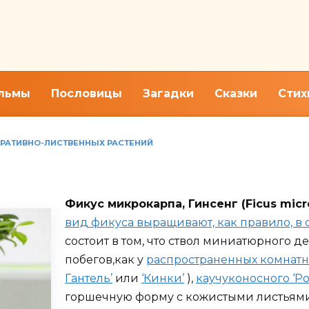
льмы
Пословицы
Загадки
Сказки
Стих
ОРАТИВНО-ЛИСТВЕННЫХ РАСТЕНИЙ
рпа, домашний уход за гинс
Фикус микрокарпа, Гинсенг (Ficus micr
вид фикуса выращивают, как правило, в 
состоит в том, что ствол миниатюрного д
побегов,как у
распространенных комнат
Гантель’
или
‘Кинки’
),
каучуконосного ‘Ро
горшечную форму с кожистыми листьям