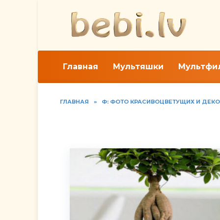
Перейти
к
содержанию
Главная
Мультяшки
Мультфи
ГЛАВНАЯ
»
Ф: ФОТО КРАСИВОЦВЕТУЩИХ И ДЕК
Фото фикуса микрока