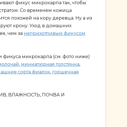
ивают фикус микрокарпа так, чтобы
бстратом. Со временем кожица
тся похожей на кору деревца. Ну а из
руют крону. Уход в домашних
ее, чем за
неприхотливым фикусом
 фикуса микрокарпа (см. фото ниже)
молочай
,
миниатюрная толстянка
,
ашние сорта фиалок
,
горшечная
ИВ, ВЛАЖНОСТЬ, ПОЧВА И