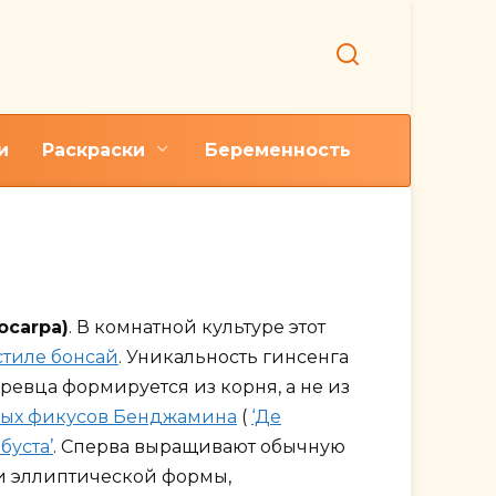
и
Раскраски
Беременность
енгом
ocarpa)
. В комнатной культуре этот
стиле бонсай
. Уникальность гинсенга
еревца формируется из корня, а не из
ных фикусов Бенджамина
(
‘Де
буста’
. Сперва выращивают обычную
и эллиптической формы,