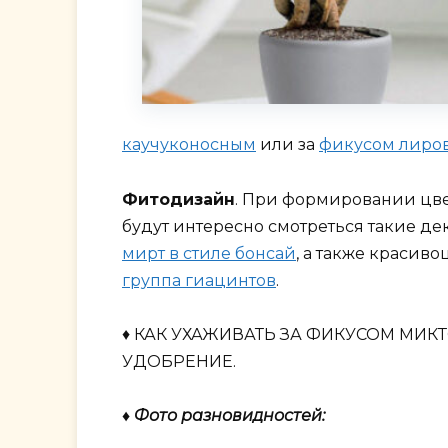
каучуконосным
или за
фикусом лир
Фитодизайн
. При формировании цве
будут интересно смотреться такие де
мирт в стиле бонсай
, а также красив
группа гиацинтов
.
♦ КАК УХАЖИВАТЬ ЗА ФИКУСОМ МИК
УДОБРЕНИЕ.
♦ Фото разновидностей: