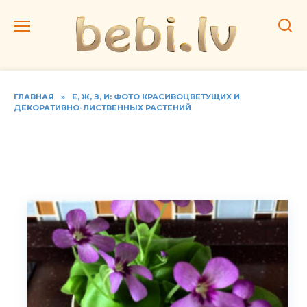
Перейти
к
содержанию
ГЛАВНАЯ
»
Е, Ж, З, И: ФОТО КРАСИВОЦВЕТУЩИХ И
ДЕКОРАТИВНО-ЛИСТВЕННЫХ РАСТЕНИЙ
Фото жирянки, домашний
уход за растением