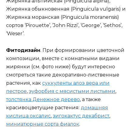
Жирянка альпийская (Pinguicula alpina),
Жирянка обыкновенная (Pinguicula vulgaris) и
Жирянка моранская (Pinguicula moranensis)
сортов ‘Pirouette’, ‘John Rizzi’, ‘George’, ‘Sethos’,
‘Weser’.
Фитодизайн
. При формировании цветочной
композиции, вместе с комнатными видами
жирянки (см. фото ниже) будут интересно
смотреться такие декоративно-лиственные
растения, как
суккуленты алоэ вера или
пестрое
,
эуфорбия с мясистыми листьями
,
толстянка Денежное дерево
, а также
красивоцветущие растения:
домашняя
кислица оксалис
,
зигокактус декабрист
,
миниатюрные сорта фиалок
.