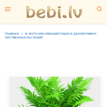
Перейти
к
содержанию
ГЛАВНАЯ
»
Б: ФОТО КРАСИВОЦВЕТУЩИХ И ДЕКОРАТИВНО-
ЛИСТВЕННЫХ РАСТЕНИЙ
Фото видов блехнума,
домашний уход за
папоротником