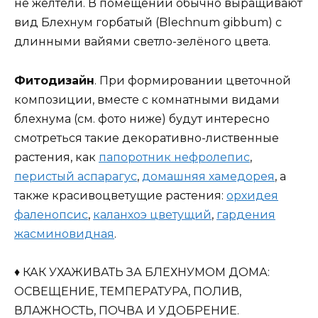
не желтели. В помещении обычно выращивают
вид Блехнум горбатый (Blechnum gibbum) с
длинными вайями светло-зелёного цвета.
Фитодизайн
. При формировании цветочной
композиции, вместе с комнатными видами
блехнума (см. фото ниже) будут интересно
смотреться такие декоративно-лиственные
растения, как
папоротник нефролепис
,
перистый аспарагус
,
домашняя хамедорея
, а
также красивоцветущие растения:
орхидея
фаленопсис
,
каланхоэ цветущий
,
гардения
жасминовидная
.
♦ КАК УХАЖИВАТЬ ЗА БЛЕХНУМОМ ДОМА:
ОСВЕЩЕНИЕ, ТЕМПЕРАТУРА, ПОЛИВ,
ВЛАЖНОСТЬ, ПОЧВА И УДОБРЕНИЕ.